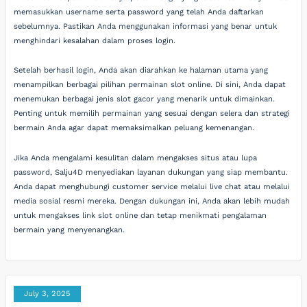
memasukkan username serta password yang telah Anda daftarkan
sebelumnya. Pastikan Anda menggunakan informasi yang benar untuk
menghindari kesalahan dalam proses login.
Setelah berhasil login, Anda akan diarahkan ke halaman utama yang
menampilkan berbagai pilihan permainan slot online. Di sini, Anda dapat
menemukan berbagai jenis slot gacor yang menarik untuk dimainkan.
Penting untuk memilih permainan yang sesuai dengan selera dan strategi
bermain Anda agar dapat memaksimalkan peluang kemenangan.
Jika Anda mengalami kesulitan dalam mengakses situs atau lupa
password, Salju4D menyediakan layanan dukungan yang siap membantu.
Anda dapat menghubungi customer service melalui live chat atau melalui
media sosial resmi mereka. Dengan dukungan ini, Anda akan lebih mudah
untuk mengakses link slot online dan tetap menikmati pengalaman
bermain yang menyenangkan.
July 3, 2025