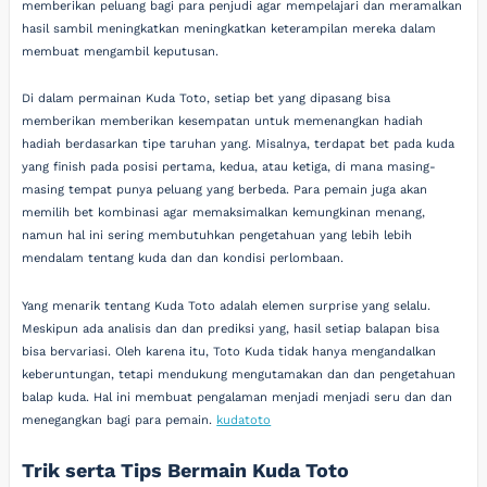
memberikan peluang bagi para penjudi agar mempelajari dan meramalkan
hasil sambil meningkatkan meningkatkan keterampilan mereka dalam
membuat mengambil keputusan.
Di dalam permainan Kuda Toto, setiap bet yang dipasang bisa
memberikan memberikan kesempatan untuk memenangkan hadiah
hadiah berdasarkan tipe taruhan yang. Misalnya, terdapat bet pada kuda
yang finish pada posisi pertama, kedua, atau ketiga, di mana masing-
masing tempat punya peluang yang berbeda. Para pemain juga akan
memilih bet kombinasi agar memaksimalkan kemungkinan menang,
namun hal ini sering membutuhkan pengetahuan yang lebih lebih
mendalam tentang kuda dan dan kondisi perlombaan.
Yang menarik tentang Kuda Toto adalah elemen surprise yang selalu.
Meskipun ada analisis dan dan prediksi yang, hasil setiap balapan bisa
bisa bervariasi. Oleh karena itu, Toto Kuda tidak hanya mengandalkan
keberuntungan, tetapi mendukung mengutamakan dan dan pengetahuan
balap kuda. Hal ini membuat pengalaman menjadi menjadi seru dan dan
menegangkan bagi para pemain.
kudatoto
Trik serta Tips Bermain Kuda Toto