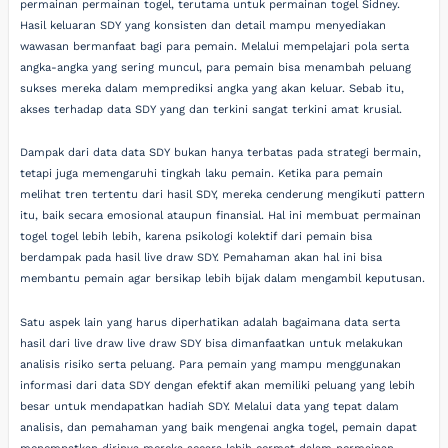
permainan permainan togel, terutama untuk permainan togel Sidney.
Hasil keluaran SDY yang konsisten dan detail mampu menyediakan
wawasan bermanfaat bagi para pemain. Melalui mempelajari pola serta
angka-angka yang sering muncul, para pemain bisa menambah peluang
sukses mereka dalam memprediksi angka yang akan keluar. Sebab itu,
akses terhadap data SDY yang dan terkini sangat terkini amat krusial.
Dampak dari data data SDY bukan hanya terbatas pada strategi bermain,
tetapi juga memengaruhi tingkah laku pemain. Ketika para pemain
melihat tren tertentu dari hasil SDY, mereka cenderung mengikuti pattern
itu, baik secara emosional ataupun finansial. Hal ini membuat permainan
togel togel lebih lebih, karena psikologi kolektif dari pemain bisa
berdampak pada hasil live draw SDY. Pemahaman akan hal ini bisa
membantu pemain agar bersikap lebih bijak dalam mengambil keputusan.
Satu aspek lain yang harus diperhatikan adalah bagaimana data serta
hasil dari live draw live draw SDY bisa dimanfaatkan untuk melakukan
analisis risiko serta peluang. Para pemain yang mampu menggunakan
informasi dari data SDY dengan efektif akan memiliki peluang yang lebih
besar untuk mendapatkan hadiah SDY. Melalui data yang tepat dalam
analisis, dan pemahaman yang baik mengenai angka togel, pemain dapat