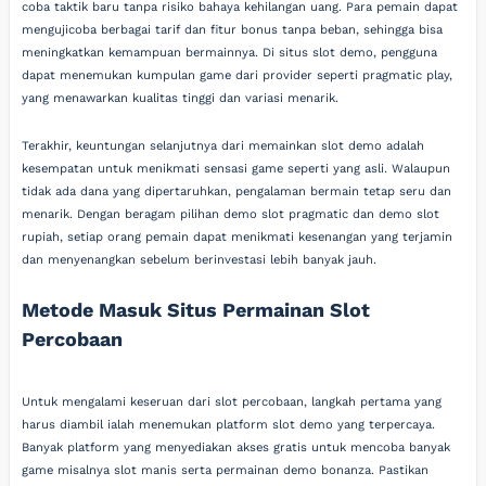
coba taktik baru tanpa risiko bahaya kehilangan uang. Para pemain dapat
mengujicoba berbagai tarif dan fitur bonus tanpa beban, sehingga bisa
meningkatkan kemampuan bermainnya. Di situs slot demo, pengguna
dapat menemukan kumpulan game dari provider seperti pragmatic play,
yang menawarkan kualitas tinggi dan variasi menarik.
Terakhir, keuntungan selanjutnya dari memainkan slot demo adalah
kesempatan untuk menikmati sensasi game seperti yang asli. Walaupun
tidak ada dana yang dipertaruhkan, pengalaman bermain tetap seru dan
menarik. Dengan beragam pilihan demo slot pragmatic dan demo slot
rupiah, setiap orang pemain dapat menikmati kesenangan yang terjamin
dan menyenangkan sebelum berinvestasi lebih banyak jauh.
Metode Masuk Situs Permainan Slot
Percobaan
Untuk mengalami keseruan dari slot percobaan, langkah pertama yang
harus diambil ialah menemukan platform slot demo yang terpercaya.
Banyak platform yang menyediakan akses gratis untuk mencoba banyak
game misalnya slot manis serta permainan demo bonanza. Pastikan