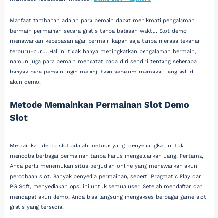
Manfaat tambahan adalah para pemain dapat menikmati pengalaman
bermain permainan secara gratis tanpa batasan waktu. Slot demo
menawarkan kebebasan agar bermain kapan saja tanpa merasa tekanan
terburu-buru. Hal ini tidak hanya meningkatkan pengalaman bermain,
namun juga para pemain mencatat pada diri sendiri tentang seberapa
banyak para pemain ingin melanjutkan sebelum memakai uang asli di
akun demo.
Metode Memainkan Permainan Slot Demo
Slot
Memainkan demo slot adalah metode yang menyenangkan untuk
mencoba berbagai permainan tanpa harus mengeluarkan uang. Pertama,
Anda perlu menemukan situs perjudian online yang menawarkan akun
percobaan slot. Banyak penyedia permainan, seperti Pragmatic Play dan
PG Soft, menyediakan opsi ini untuk semua user. Setelah mendaftar dan
mendapat akun demo, Anda bisa langsung mengakses berbagai game slot
gratis yang tersedia.