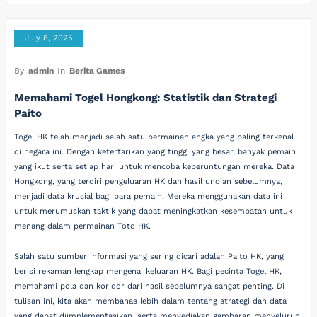
July 8, 2025
By
admin
In
Berita Games
Memahami Togel Hongkong: Statistik dan Strategi
Paito
Togel HK telah menjadi salah satu permainan angka yang paling terkenal
di negara ini. Dengan ketertarikan yang tinggi yang besar, banyak pemain
yang ikut serta setiap hari untuk mencoba keberuntungan mereka. Data
Hongkong, yang terdiri pengeluaran HK dan hasil undian sebelumnya,
menjadi data krusial bagi para pemain. Mereka menggunakan data ini
untuk merumuskan taktik yang dapat meningkatkan kesempatan untuk
menang dalam permainan Toto HK.
Salah satu sumber informasi yang sering dicari adalah Paito HK, yang
berisi rekaman lengkap mengenai keluaran HK. Bagi pecinta Togel HK,
memahami pola dan koridor dari hasil sebelumnya sangat penting. Di
tulisan ini, kita akan membahas lebih dalam tentang strategi dan data
yang dapat diimplementasikan, serta menyediakan gambaran menyeluruh