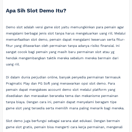
Apa Sih Slot Demo Itu?
Demo slot adalah versi game slot yaitu memungkinkan para pemain agar
mengalami berbagai jenis slot tanpa harus mengeluarkan uang riil. Melalui
memanfaatkan slot demo, pemain dapat mengalami keseruan serta fitur-
fitur yang ditawarkan oleh permainan tanpa adanya risiko finansial. Ini
sangat cocok bagi pemain yang masih baru permainan slot atau yg
hendak mengembangkan taktik mereka sebelum mereka bermain dari
uang riil.
Di dalam dunia perjudian online, banyak penyedia permainan termasuk
Pragmatic Play dan PG Soft yang menawarkan opsi slot demo. Para
pemain dapat mengakses account demo slot melalui platform yang
disediakan dan merasakan beraneka tema dan mekanisme permainan
tanpa biaya. Dengan cara ini, pemain dapat menyelami beragam tipe
game slot yang tersedia serta memilih mana paling menarik bagi mereka.
Slot demo juga berfungsi sebagai sarana alat edukasi. Dengan bermain
game slot gratis, pemain bisa mengerti cara kerja permainan, mengenali