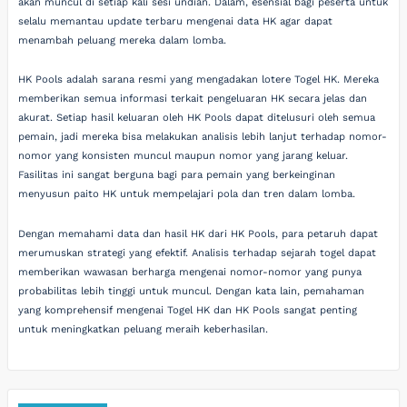
akan muncul di setiap kali sesi undian. Dalam, esensial bagi peserta untuk
selalu memantau update terbaru mengenai data HK agar dapat
menambah peluang mereka dalam lomba.
HK Pools adalah sarana resmi yang mengadakan lotere Togel HK. Mereka
memberikan semua informasi terkait pengeluaran HK secara jelas dan
akurat. Setiap hasil keluaran oleh HK Pools dapat ditelusuri oleh semua
pemain, jadi mereka bisa melakukan analisis lebih lanjut terhadap nomor-
nomor yang konsisten muncul maupun nomor yang jarang keluar.
Fasilitas ini sangat berguna bagi para pemain yang berkeinginan
menyusun paito HK untuk mempelajari pola dan tren dalam lomba.
Dengan memahami data dan hasil HK dari HK Pools, para petaruh dapat
merumuskan strategi yang efektif. Analisis terhadap sejarah togel dapat
memberikan wawasan berharga mengenai nomor-nomor yang punya
probabilitas lebih tinggi untuk muncul. Dengan kata lain, pemahaman
yang komprehensif mengenai Togel HK dan HK Pools sangat penting
untuk meningkatkan peluang meraih keberhasilan.