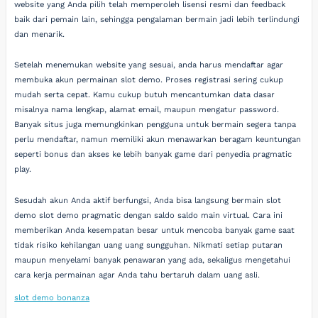
website yang Anda pilih telah memperoleh lisensi resmi dan feedback
baik dari pemain lain, sehingga pengalaman bermain jadi lebih terlindungi
dan menarik.
Setelah menemukan website yang sesuai, anda harus mendaftar agar
membuka akun permainan slot demo. Proses registrasi sering cukup
mudah serta cepat. Kamu cukup butuh mencantumkan data dasar
misalnya nama lengkap, alamat email, maupun mengatur password.
Banyak situs juga memungkinkan pengguna untuk bermain segera tanpa
perlu mendaftar, namun memiliki akun menawarkan beragam keuntungan
seperti bonus dan akses ke lebih banyak game dari penyedia pragmatic
play.
Sesudah akun Anda aktif berfungsi, Anda bisa langsung bermain slot
demo slot demo pragmatic dengan saldo saldo main virtual. Cara ini
memberikan Anda kesempatan besar untuk mencoba banyak game saat
tidak risiko kehilangan uang uang sungguhan. Nikmati setiap putaran
maupun menyelami banyak penawaran yang ada, sekaligus mengetahui
cara kerja permainan agar Anda tahu bertaruh dalam uang asli.
slot demo bonanza