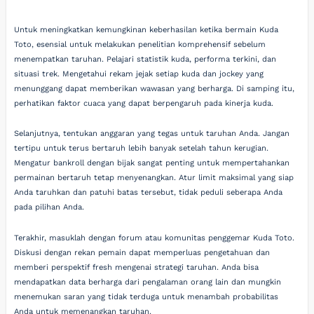
Untuk meningkatkan kemungkinan keberhasilan ketika bermain Kuda
Toto, esensial untuk melakukan penelitian komprehensif sebelum
menempatkan taruhan. Pelajari statistik kuda, performa terkini, dan
situasi trek. Mengetahui rekam jejak setiap kuda dan jockey yang
menunggang dapat memberikan wawasan yang berharga. Di samping itu,
perhatikan faktor cuaca yang dapat berpengaruh pada kinerja kuda.
Selanjutnya, tentukan anggaran yang tegas untuk taruhan Anda. Jangan
tertipu untuk terus bertaruh lebih banyak setelah tahun kerugian.
Mengatur bankroll dengan bijak sangat penting untuk mempertahankan
permainan bertaruh tetap menyenangkan. Atur limit maksimal yang siap
Anda taruhkan dan patuhi batas tersebut, tidak peduli seberapa Anda
pada pilihan Anda.
Terakhir, masuklah dengan forum atau komunitas penggemar Kuda Toto.
Diskusi dengan rekan pemain dapat memperluas pengetahuan dan
memberi perspektif fresh mengenai strategi taruhan. Anda bisa
mendapatkan data berharga dari pengalaman orang lain dan mungkin
menemukan saran yang tidak terduga untuk menambah probabilitas
Anda untuk memenangkan taruhan.