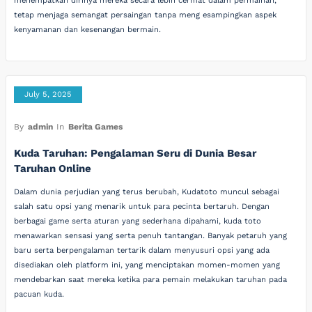
menempatkan dirinya mereka secara lebih cermat dalam permainan,
tetap menjaga semangat persaingan tanpa meng esampingkan aspek
kenyamanan dan kesenangan bermain.
July 5, 2025
By
admin
In
Berita Games
Kuda Taruhan: Pengalaman Seru di Dunia Besar
Taruhan Online
Dalam dunia perjudian yang terus berubah, Kudatoto muncul sebagai
salah satu opsi yang menarik untuk para pecinta bertaruh. Dengan
berbagai game serta aturan yang sederhana dipahami, kuda toto
menawarkan sensasi yang serta penuh tantangan. Banyak petaruh yang
baru serta berpengalaman tertarik dalam menyusuri opsi yang ada
disediakan oleh platform ini, yang menciptakan momen-momen yang
mendebarkan saat mereka ketika para pemain melakukan taruhan pada
pacuan kuda.