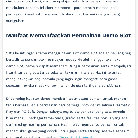
simbol-simbol kunci, dan mempelajari ketentuan sebelum mereka
melakukan deposit. Ini akan membantu para pemain merasa lebih
percaya diri saat akhirnya memutuskan buat bermain dengan uang
sungguhan.
Manfaat Memanfaatkan Permainan Demo Slot
Satu keuntungan utama menggunakan slot demo slot adalah peluang bagi
berlatih tanpa dampak membayar modal. Melalui menggunakan akun
demo slot, pemain dapat memahami fungsi permainan serta mempelajari
fitur-fitur yang ada tanpa tekanan tekanan finansial. Hal ini teramat
menguntungkan bagi pemula yang ingin ingin mengerti cara game
sebelum mereka masuk di permainan dengan tarif dana sungguhan.
Di samping itu, slot demo memberi kesempatan pemain untuk mencari
tahu berbagai jenis permainan dari berbagai provider misalnya Pragmatic
Play dan PG Soft. Dengan adanya begitu banyak opsi yang ada, pemain
bisa menguji berbagai tema-tema, grafik, serta fasilitas bonus yang ada
dari masing-masing permainan. Hal ini bisa membantu pemain untuk
menemukan game yang cocok untuk gaya serta strategi mereka sebelum
membuat keputusan investasi.
Demo Slot Pragmatic