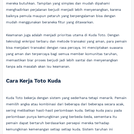
mereka butuhkan. Tampilan yang simples dan mudah dipahami
menghadirkan perjalanan berjudi menjadi lebih menyenangkan, karena
baiknya pemula maupun petaruh yang berpengalaman bisa dengan
mudah menggunakan beraneka fitur yang ditawarkan.
Keamanan juga adalah menjadi prioritas utama di Kuda Toto. Dengan
teknologi enkripsi terbaru dan metode transaksi yang aman, para pemain
bisa menjalani transaksi dengan rasa percaya. Ini menciptakan suasana
yang aman dan terpercaya bagi semua member komunitas taruhan,
memastikan biar proses berjudi jadi lebih santai dan menyenangkan
tanpa ada masalah akan isu keamanan.
Cara Kerja Toto Kuda
Kuda Toto bekerja dengan sistem yang sederhana tetapi menarik. Pemain
memilih angka atau kombinasi dari beberapa dari beberapa secara acak,
sering melibatkan hasil-hasil perlombaan kuda. Setiap kuda pacu pada
perlombaan punya kemungkinan yang berbeda-beda, sementara itu
pemain dapat bertaruh berdasarkan persepsi mereka terhadap
kemungkinan kemenangan setiap setiap kuda. Sistem taruhan ini