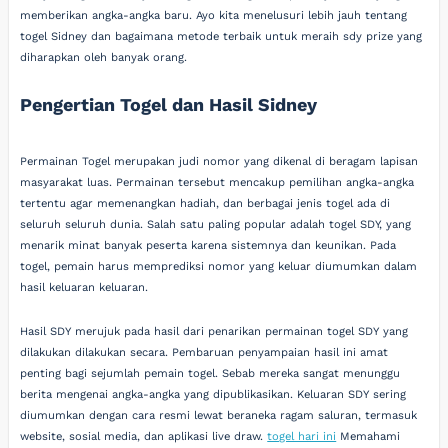
memberikan angka-angka baru. Ayo kita menelusuri lebih jauh tentang
togel Sidney dan bagaimana metode terbaik untuk meraih sdy prize yang
diharapkan oleh banyak orang.
Pengertian Togel dan Hasil Sidney
Permainan Togel merupakan judi nomor yang dikenal di beragam lapisan
masyarakat luas. Permainan tersebut mencakup pemilihan angka-angka
tertentu agar memenangkan hadiah, dan berbagai jenis togel ada di
seluruh seluruh dunia. Salah satu paling popular adalah togel SDY, yang
menarik minat banyak peserta karena sistemnya dan keunikan. Pada
togel, pemain harus memprediksi nomor yang keluar diumumkan dalam
hasil keluaran keluaran.
Hasil SDY merujuk pada hasil dari penarikan permainan togel SDY yang
dilakukan dilakukan secara. Pembaruan penyampaian hasil ini amat
penting bagi sejumlah pemain togel. Sebab mereka sangat menunggu
berita mengenai angka-angka yang dipublikasikan. Keluaran SDY sering
diumumkan dengan cara resmi lewat beraneka ragam saluran, termasuk
website, sosial media, dan aplikasi live draw.
togel hari ini
Memahami