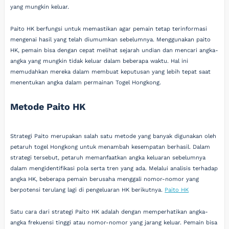
yang mungkin keluar.
Paito HK berfungsi untuk memastikan agar pemain tetap terinformasi
mengenai hasil yang telah diumumkan sebelumnya. Menggunakan paito
HK, pemain bisa dengan cepat melihat sejarah undian dan mencari angka-
angka yang mungkin tidak keluar dalam beberapa waktu. Hal ini
memudahkan mereka dalam membuat keputusan yang lebih tepat saat
menentukan angka dalam permainan Togel Hongkong.
Metode Paito HK
Strategi Paito merupakan salah satu metode yang banyak digunakan oleh
petaruh togel Hongkong untuk menambah kesempatan berhasil. Dalam
strategi tersebut, petaruh memanfaatkan angka keluaran sebelumnya
dalam mengidentifikasi pola serta tren yang ada. Melalui analisis terhadap
angka HK, beberapa pemain berusaha menggali nomor-nomor yang
berpotensi terulang lagi di pengeluaran HK berikutnya.
Paito HK
Satu cara dari strategi Paito HK adalah dengan memperhatikan angka-
angka frekuensi tinggi atau nomor-nomor yang jarang keluar. Pemain bisa