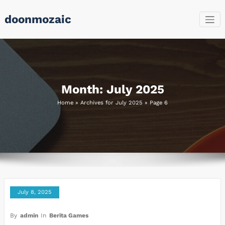
Skip
doonmozaic
to
content
Month:
July 2025
Home
»
Archives for July 2025
»
Page 6
July 8, 2025
By
admin
In
Berita Games