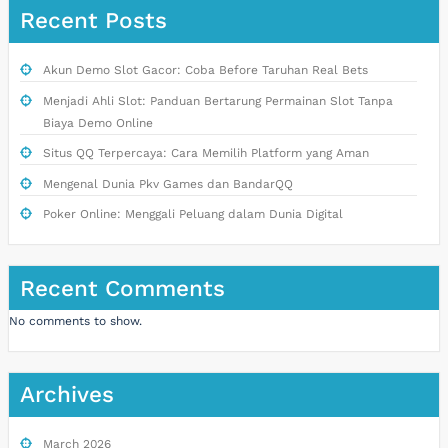
Recent Posts
Akun Demo Slot Gacor: Coba Before Taruhan Real Bets
Menjadi Ahli Slot: Panduan Bertarung Permainan Slot Tanpa
Biaya Demo Online
Situs QQ Terpercaya: Cara Memilih Platform yang Aman
Mengenal Dunia Pkv Games dan BandarQQ
Poker Online: Menggali Peluang dalam Dunia Digital
Recent Comments
No comments to show.
Archives
March 2026