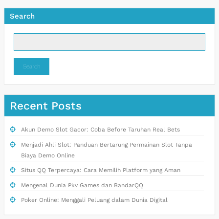
Search
Search
Recent Posts
Akun Demo Slot Gacor: Coba Before Taruhan Real Bets
Menjadi Ahli Slot: Panduan Bertarung Permainan Slot Tanpa
Biaya Demo Online
Situs QQ Terpercaya: Cara Memilih Platform yang Aman
Mengenal Dunia Pkv Games dan BandarQQ
Poker Online: Menggali Peluang dalam Dunia Digital