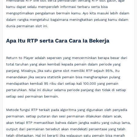
membahas RTP live slot serta pembaruan tentang RTP slot gacor, agar
kamu dapat selalu memperoleh informasi terbaru serta bisa
mengoptimalkan pengalaman bermain kamu. Ayo kita masuki lebih dalam
dalam rangka mengetahui bagaimana meningkatkan peluang kamu dalam
dunia permainan slot ini.
Apa Itu RTP serta Cara Cara Ia Bekerja
Return to Player adalah sepersen yang mencerminkan berapa besar dari
total taruhan yang akan kembali kepada pemain dalam periode yang
panjang. Misalnya, jika satu game slot memiliki RTP sejauh 95%, itu
menandakan jika secara statistik pemain bisa mengharapkan pulang
mendapatkan kembali 95 ribu dari setiap kali 100.000 yang pemain
pertaruhkan. Nilai ini diukur selama periode panjang dan tidak di setiap
setiap sesi permainan bermain.
Metode fungsi RTP terkait pada algoritma yang digunakan oleh penyedia
permainan. setiap putaran dan sesi permainan dilakukan dalam acak,
akan tetapi RTP memastikan bahwa dalam jangka waktu yang cukup lama,
output dari permainan tersebut akan mendekati persentase yang telah
telah ditetapkan. Hal ini berarti jika walaupun satu pemain bisa meraih