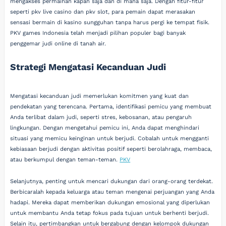
mengakses permainan kapan saja dan di mana saja. Dengan fitur-fitur
seperti pkv live casino dan pkv slot, para pemain dapat merasakan
sensasi bermain di kasino sungguhan tanpa harus pergi ke tempat fisik.
PKV games Indonesia telah menjadi pilihan populer bagi banyak
penggemar judi online di tanah air.
Strategi Mengatasi Kecanduan Judi
Mengatasi kecanduan judi memerlukan komitmen yang kuat dan
pendekatan yang terencana. Pertama, identifikasi pemicu yang membuat
Anda terlibat dalam judi, seperti stres, kebosanan, atau pengaruh
lingkungan. Dengan mengetahui pemicu ini, Anda dapat menghindari
situasi yang memicu keinginan untuk berjudi. Cobalah untuk mengganti
kebiasaan berjudi dengan aktivitas positif seperti berolahraga, membaca,
atau berkumpul dengan teman-teman.
PKV
Selanjutnya, penting untuk mencari dukungan dari orang-orang terdekat.
Berbicaralah kepada keluarga atau teman mengenai perjuangan yang Anda
hadapi. Mereka dapat memberikan dukungan emosional yang diperlukan
untuk membantu Anda tetap fokus pada tujuan untuk berhenti berjudi.
Selain itu, pertimbangkan untuk bergabung dengan kelompok dukungan