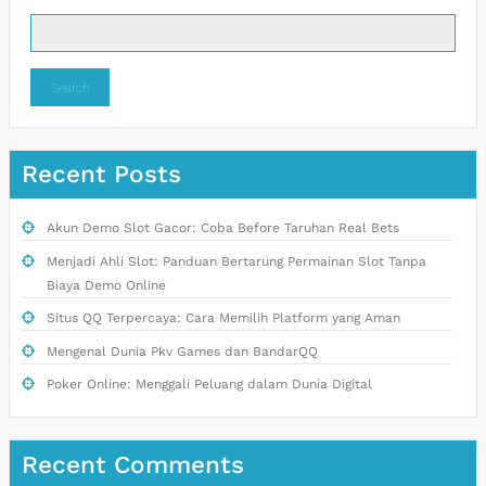
Search
Recent Posts
Akun Demo Slot Gacor: Coba Before Taruhan Real Bets
Menjadi Ahli Slot: Panduan Bertarung Permainan Slot Tanpa
Biaya Demo Online
Situs QQ Terpercaya: Cara Memilih Platform yang Aman
Mengenal Dunia Pkv Games dan BandarQQ
Poker Online: Menggali Peluang dalam Dunia Digital
Recent Comments