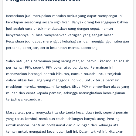
Kecanduan judi merupakan masalah serius yang dapat mempengaruhi
kehidupan seseorang secara signifikan. Banyak orang beranggapan bahwa
judi adalah cara untuk mendapatkan uang dengan cepat, namun
kenyataannya, ini bisa menyebabkan kerugian yang sangat besar.
Kecanduan judi dapat merenggut kebahagiaan dan mengganggu hubungan
personal, pekerjaan, serta kesehatan mental seseorang.
Salah satu jenis permainan yang sering menjadi pemicu kecanduan adalah
permainan PKV, seperti PKV poker atau bandarqq. Permainan ini
menawarkan berbagai bentuk hiburan, namun mudah untuk terjebak
dalam siklus berulang yang menggoda individu untuk terus bermain
meskipun mereka mengalami kerugian. Situs PKV memberikan akses yang
mudah dan cepat kepada pemain, sehingga meningkatkan kemungkinan
terjadinya kecanduan.
Masyarakat perlu menyadari tanda-tanda kecanduan judi, seperti pemain
yang terus kembali meskipun telah kehilangan banyak uang. Penting
untuk mencari bantuan profesional dan dukungan dari keluarga atau
teman untuk mengatasi kecanduan judi ini. Dalam artikel ini, kita akan