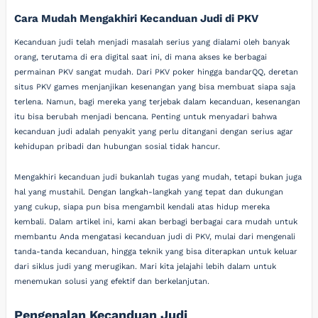
Cara Mudah Mengakhiri Kecanduan Judi di PKV
Kecanduan judi telah menjadi masalah serius yang dialami oleh banyak
orang, terutama di era digital saat ini, di mana akses ke berbagai
permainan PKV sangat mudah. Dari PKV poker hingga bandarQQ, deretan
situs PKV games menjanjikan kesenangan yang bisa membuat siapa saja
terlena. Namun, bagi mereka yang terjebak dalam kecanduan, kesenangan
itu bisa berubah menjadi bencana. Penting untuk menyadari bahwa
kecanduan judi adalah penyakit yang perlu ditangani dengan serius agar
kehidupan pribadi dan hubungan sosial tidak hancur.
Mengakhiri kecanduan judi bukanlah tugas yang mudah, tetapi bukan juga
hal yang mustahil. Dengan langkah-langkah yang tepat dan dukungan
yang cukup, siapa pun bisa mengambil kendali atas hidup mereka
kembali. Dalam artikel ini, kami akan berbagi berbagai cara mudah untuk
membantu Anda mengatasi kecanduan judi di PKV, mulai dari mengenali
tanda-tanda kecanduan, hingga teknik yang bisa diterapkan untuk keluar
dari siklus judi yang merugikan. Mari kita jelajahi lebih dalam untuk
menemukan solusi yang efektif dan berkelanjutan.
Pengenalan Kecanduan Judi