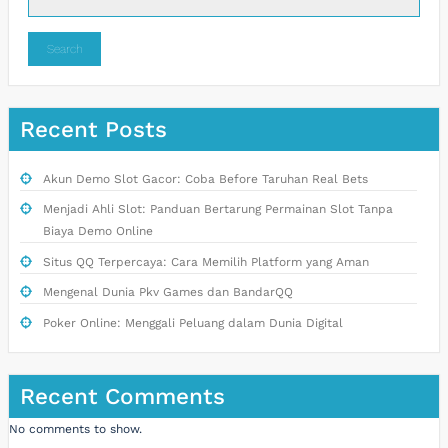
Search
Recent Posts
Akun Demo Slot Gacor: Coba Before Taruhan Real Bets
Menjadi Ahli Slot: Panduan Bertarung Permainan Slot Tanpa
Biaya Demo Online
Situs QQ Terpercaya: Cara Memilih Platform yang Aman
Mengenal Dunia Pkv Games dan BandarQQ
Poker Online: Menggali Peluang dalam Dunia Digital
Recent Comments
No comments to show.