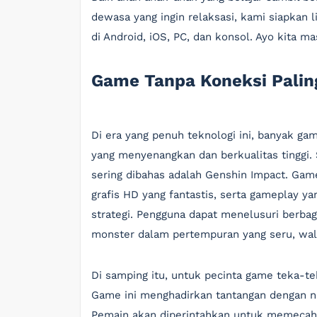
dewasa yang ingin relaksasi, kami siapkan l
di Android, iOS, PC, dan konsol. Ayo kita m
Game Tanpa Koneksi Palin
Di era yang penuh teknologi ini, banyak g
yang menyenangkan dan berkualitas tinggi. 
sering dibahas adalah Genshin Impact. Gam
grafis HD yang fantastis, serta gameplay 
strategi. Pengguna dapat menelusuri berba
monster dalam pertempuran yang seru, wal
Di samping itu, untuk pecinta game teka-tek
Game ini menghadirkan tantangan dengan n
Pemain akan diperintahkan untuk memecah