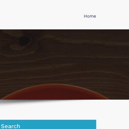
Home
Search