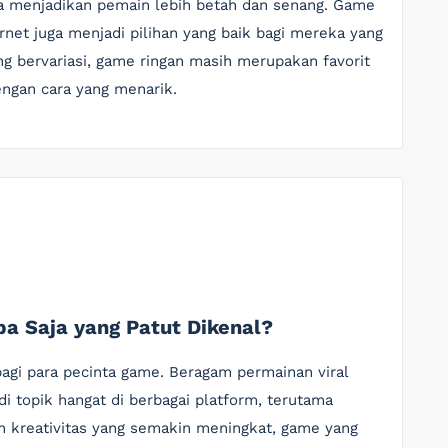
ya menjadikan pemain lebih betah dan senang. Game
rnet juga menjadi pilihan yang baik bagi mereka yang
ng bervariasi, game ringan masih merupakan favorit
ngan cara yang menarik.
a Saja yang Patut Dikenal?
gi para pecinta game. Beragam permainan viral
 topik hangat di berbagai platform, terutama
n kreativitas yang semakin meningkat, game yang