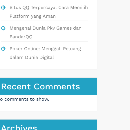
Situs QQ Terpercaya: Cara Memilih
Platform yang Aman
Mengenal Dunia Pkv Games dan
BandarQQ
Poker Online: Menggali Peluang
dalam Dunia Digital
Recent Comments
o comments to show.
Archives