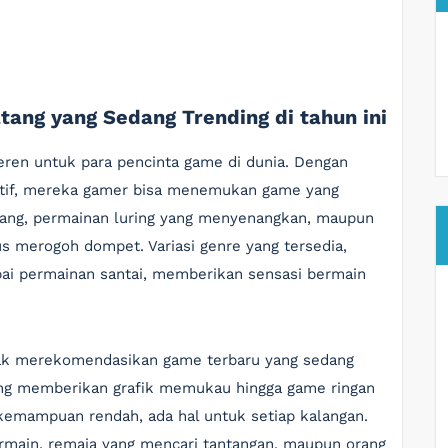
ng yang Sedang Trending di tahun ini
ren untuk para pencinta game di dunia. Dengan
eatif, mereka gamer bisa menemukan game yang
 yang, permainan luring yang menyenangkan, maupun
us merogoh dompet. Variasi genre yang tersedia,
mpai permainan santai, memberikan sensasi bermain
endak merekomendasikan game terbaru yang sedang
yang memberikan grafik memukau hingga game ringan
 kemampuan rendah, ada hal untuk setiap kalangan.
ermain, remaja yang mencari tantangan, maupun orang