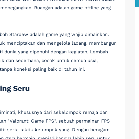
 menegangkan, Ruangan adalah game offline yang
bah Stardew adalah game yang wajib dimainkan.
uk menciptakan dan mengelola ladang, membangun
iti dunia yang dipenuhi dengan kegiatan. Lembah
k dan sederhana, cocok untuk semua usia,
npa koneksi paling baik di tahun ini.
ing Seru
diminati, khususnya dari sekelompok remaja dan
lah "Valorant: Game FPS", sebuah permainan FPS
if serta taktik kelompok yang. Dengan beragam
n gaya bermain, menjadikannya lebih seru untuk