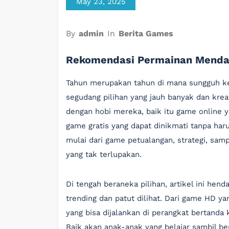
May 23, 2025
By
admin
In
Berita Games
Rekomendasi Permainan Mendata
Tahun merupakan tahun di mana sungguh ke
segudang pilihan yang jauh banyak dan kr
dengan hobi mereka, baik itu game online
game gratis yang dapat dinikmati tanpa har
mulai dari game petualangan, strategi, sa
yang tak terlupakan.
Di tengah beraneka pilihan, artikel ini h
trending dan patut dilihat. Dari game HD 
yang bisa dijalankan di perangkat bertanda
Baik akan anak-anak yang belajar sambil b