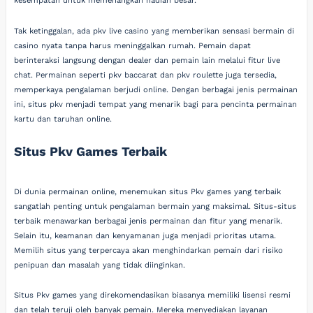
kesempatan untuk memenangkan hadiah besar.
Tak ketinggalan, ada pkv live casino yang memberikan sensasi bermain di
casino nyata tanpa harus meninggalkan rumah. Pemain dapat
berinteraksi langsung dengan dealer dan pemain lain melalui fitur live
chat. Permainan seperti pkv baccarat dan pkv roulette juga tersedia,
memperkaya pengalaman berjudi online. Dengan berbagai jenis permainan
ini, situs pkv menjadi tempat yang menarik bagi para pencinta permainan
kartu dan taruhan online.
Situs Pkv Games Terbaik
Di dunia permainan online, menemukan situs Pkv games yang terbaik
sangatlah penting untuk pengalaman bermain yang maksimal. Situs-situs
terbaik menawarkan berbagai jenis permainan dan fitur yang menarik.
Selain itu, keamanan dan kenyamanan juga menjadi prioritas utama.
Memilih situs yang terpercaya akan menghindarkan pemain dari risiko
penipuan dan masalah yang tidak diinginkan.
Situs Pkv games yang direkomendasikan biasanya memiliki lisensi resmi
dan telah teruji oleh banyak pemain. Mereka menyediakan layanan