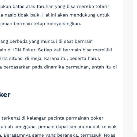
pkan batas atas taruhan yang bisa mereka tolerir
la nasib tidak baik. Hal ini akan mendukung untuk
alaman bermain tetap menyenangkan.
 yang berbeda yang muncul di saat bermain
in di IDN Poker. Setiap kali bermain bisa memiliki
ta situasi di meja. Karena itu, peserta harus
a berdasarkan pada dinamika permainan, entah itu di
ker
 terkenal di kalangan pecinta permainan poker
 ramah pengguna, pemain dapat secara mudah masuk
n. Beragamnya game yang beraneka, termasuk Texas