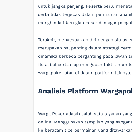
untuk jangka panjang. Peserta perlu meneta
serta tidak terjebak dalam permainan apabi
menghindari kerugian besar dan agar peng
Terakhir, menyesuaikan diri dengan situasi
merupakan hal penting dalam strategi berma
dinamika berbeda bergantung pada lawan ser
fleksibel serta siap mengubah taktik merek
wargapoker atau di dalam platform lainnya.
Analisis Platform Wargapo
Warga Poker adalah salah satu layanan yang
online. Menggunakan tampilan yang sangat
ke beragam tipe permainan yang ditawarka