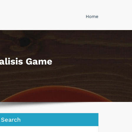
Home
alisis Game
Search