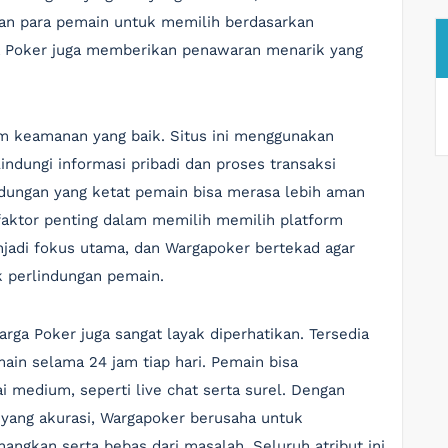
n para pemain untuk memilih berdasarkan
rga Poker juga memberikan penawaran menarik yang
m keamanan yang baik. Situs ini menggunakan
ndungi informasi pribadi dan proses transaksi
dungan yang ketat pemain bisa merasa lebih aman
 faktor penting dalam memilih memilih platform
jadi fokus utama, dan Wargapoker bertekad agar
 perlindungan pemain.
rga Poker juga sangat layak diperhatikan. Tersedia
in selama 24 jam tiap hari. Pemain bisa
 medium, seperti live chat serta surel. Dengan
 yang akurasi, Wargapoker berusaha untuk
gkan serta bebas dari masalah. Seluruh atribut ini