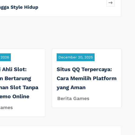
ngga Style Hidup
, 2026
December 20, 2025
 Ahli Slot:
Situs QQ Terpercaya:
n Bertarung
Cara Memilih Platform
nan Slot Tanpa
yang Aman
Demo Online
Berita Games
Games