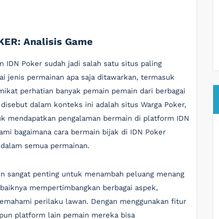
KER: Analisis Game
 IDN Poker sudah jadi salah satu situs paling
ai jenis permainan apa saja ditawarkan, termasuk
mikat perhatian banyak pemain pemain dari berbagai
g disebut dalam konteks ini adalah situs Warga Poker,
k mendapatkan pengalaman bermain di platform IDN
mi bagaimana cara bermain bijak di IDN Poker
f dalam semua permainan.
ain sangat penting untuk menambah peluang menang
ebaiknya mempertimbangkan berbagai aspek,
emahami perilaku lawan. Dengan menggunakan fitur
upun platform lain pemain mereka bisa