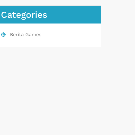
Categories
Berita Games