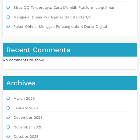
Situs QQ Terpercaya: Cara Memilih Platform yang Aman
Mengenal Dunia Pkv Games dan BandarQQ
Poker Online: Menggali Peluang dalam Dunia Digital
Recent Comments
No comments to show.
Archives
March 2026
January 2026
December 2025
November 2025
October 2025