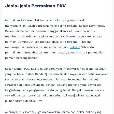
Jenis-jenis Permainan PKV
Permainan PKV memiliki berbagai variasi yang menarik dan
menyenangkan. Salah satu jenis yang paling terkenal adalah DominoQQ.
Dalam permainan ini, pemain menggunakan kartu domino untuk
membentuk kombinasi angka yang terbaik. Momen kebersamaan saat
bermain DominoQQ juga menjadi daya tarik tersendiri, karena
memungkinkan interaksi sosial antar pemain.
poker v
Selain itu,
permainan ini mudah dipahami, membuatnya cocok untuk pemula dan
pemain berpengalaman.
Selain DominoQQ, ada juga BandarQ yang menawarkan suasana taruhan
yang berbeda. Dalam BandarQ, pemain tidak hanya berkompetisi melawan
satu sama lain, tetapi juga melawan bandar. Permainan ini menguji
strategi dan keberuntungan, dengan peluang menang yang bervariasi
tergantung pada penggunaan taktik yang tepat. Banyak pemain merasa
tertarik dengan tantangan ini dan sering kali menjadikannya sebagai
pilihan utama di situs PKV.
Akhirnya, PKV Games juga menawarkan permainan poker online yang