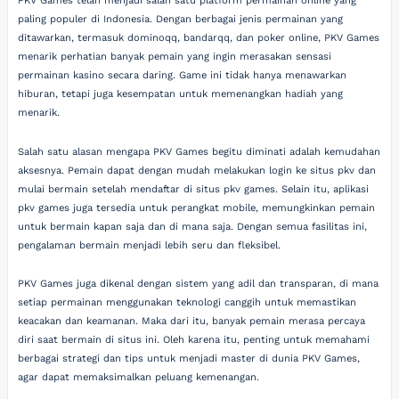
PKV Games telah menjadi salah satu platform permainan online yang
paling populer di Indonesia. Dengan berbagai jenis permainan yang
ditawarkan, termasuk dominoqq, bandarqq, dan poker online, PKV Games
menarik perhatian banyak pemain yang ingin merasakan sensasi
permainan kasino secara daring. Game ini tidak hanya menawarkan
hiburan, tetapi juga kesempatan untuk memenangkan hadiah yang
menarik.
Salah satu alasan mengapa PKV Games begitu diminati adalah kemudahan
aksesnya. Pemain dapat dengan mudah melakukan login ke situs pkv dan
mulai bermain setelah mendaftar di situs pkv games. Selain itu, aplikasi
pkv games juga tersedia untuk perangkat mobile, memungkinkan pemain
untuk bermain kapan saja dan di mana saja. Dengan semua fasilitas ini,
pengalaman bermain menjadi lebih seru dan fleksibel.
PKV Games juga dikenal dengan sistem yang adil dan transparan, di mana
setiap permainan menggunakan teknologi canggih untuk memastikan
keacakan dan keamanan. Maka dari itu, banyak pemain merasa percaya
diri saat bermain di situs ini. Oleh karena itu, penting untuk memahami
berbagai strategi dan tips untuk menjadi master di dunia PKV Games,
agar dapat memaksimalkan peluang kemenangan.