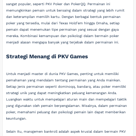
sangat populer, seperti PKV Poker dan PokerQQ. Permainan ini
memungkinkan pemain untuk bersaing dalam strategi yang lebih rumit
dan keterampilan memilih kartu. Dengan berbagai bentuk permainan
poker yang tersedia, mulai dari Texas Hold’em hingga Omaha, setiap
pemain dapat menemukan tipe permainan yang sesuai dengan gaya
mereka. Kombinasi kemampuan dan psikologi dalam bermain poker
menjadi alasan mengapa banyak yang terjebak dalam permainan ini.
Strategi Menang di PKV Games
Untuk menjadi master di dunia PKV Games, penting untuk memiliki
pemahaman yang mendalam tentang permainan yang Anda mainkan.
Setiap jenis permainan seperti dominoqq, bandarq, atau poker memiliki
strategi unik yang dapat meningkatkan peluang kemenangan Anda.
Luangkan waktu untuk mempelajari aturan main dan mempelajari taktik
yang digunakan oleh pemain berpengalaman. Misalnya, dalam permainan
poker, memahami peluang dan psikologi pemain lain dapat memberikan
keuntungan.
Selain itu, manajemen bankroll adalah aspek krusial dalam bermain PKV