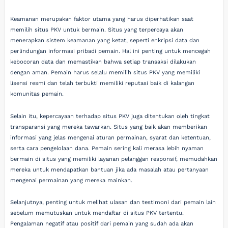
Keamanan merupakan faktor utama yang harus diperhatikan saat
memilih situs PKV untuk bermain. Situs yang terpercaya akan
menerapkan sistem keamanan yang ketat, seperti enkripsi data dan
perlindungan informasi pribadi pemain. Hal ini penting untuk mencegah
kebocoran data dan memastikan bahwa setiap transaksi dilakukan
dengan aman. Pemain harus selalu memilih situs PKV yang memiliki
lisensi resmi dan telah terbukti memiliki reputasi baik di kalangan
komunitas pemain.
Selain itu, kepercayaan terhadap situs PKV juga ditentukan oleh tingkat
transparansi yang mereka tawarkan. Situs yang baik akan memberikan
informasi yang jelas mengenai aturan permainan, syarat dan ketentuan,
serta cara pengelolaan dana. Pemain sering kali merasa lebih nyaman
bermain di situs yang memiliki layanan pelanggan responsif, memudahkan
mereka untuk mendapatkan bantuan jika ada masalah atau pertanyaan
mengenai permainan yang mereka mainkan.
Selanjutnya, penting untuk melihat ulasan dan testimoni dari pemain lain
sebelum memutuskan untuk mendaftar di situs PKV tertentu.
Pengalaman negatif atau positif dari pemain yang sudah ada akan