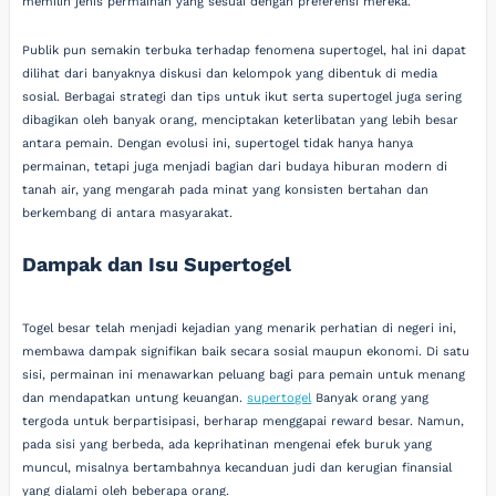
memilih jenis permainan yang sesuai dengan preferensi mereka.
Publik pun semakin terbuka terhadap fenomena supertogel, hal ini dapat
dilihat dari banyaknya diskusi dan kelompok yang dibentuk di media
sosial. Berbagai strategi dan tips untuk ikut serta supertogel juga sering
dibagikan oleh banyak orang, menciptakan keterlibatan yang lebih besar
antara pemain. Dengan evolusi ini, supertogel tidak hanya hanya
permainan, tetapi juga menjadi bagian dari budaya hiburan modern di
tanah air, yang mengarah pada minat yang konsisten bertahan dan
berkembang di antara masyarakat.
Dampak dan Isu Supertogel
Togel besar telah menjadi kejadian yang menarik perhatian di negeri ini,
membawa dampak signifikan baik secara sosial maupun ekonomi. Di satu
sisi, permainan ini menawarkan peluang bagi para pemain untuk menang
dan mendapatkan untung keuangan.
supertogel
Banyak orang yang
tergoda untuk berpartisipasi, berharap menggapai reward besar. Namun,
pada sisi yang berbeda, ada keprihatinan mengenai efek buruk yang
muncul, misalnya bertambahnya kecanduan judi dan kerugian finansial
yang dialami oleh beberapa orang.