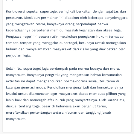
Kontroversi seputar supertogel sering kali berkaitan dengan legalitas dan
peraturan. Meskipun permainan ini diadakan oleh beberapa penyelenggara
yang mengatakan resmi, banyaknya orang berpendapat bahwa
keberadaannya berpotensi memicu masalah kejahatan dan akses ilegal.
Penguasa negeri ini secara rutin melakukan penegakan hukum terhadap
tempat-tempat yang menggelar supertogel, berupaya untuk menegakkan
hukum dan menyelamatkan masyarakat dari risiko yang diakibatkan oleh
perjudian ilegal.
Selain itu, supertogel juga berdampak pada norma budaya dan moral
masyarakat. Banyaknya pengritik yang mengatakan bahwa kemunculan
aktivitas ini dapat menghancurkan norma-norma sosial, terutama di
kalangan generasi muda. Pendidikan mengenai judi dan konsekuensinya
krusial untuk dilaksanakan agar masyarakat dapat membuat pilihan yang
lebih baik dan mencegah efek buruk yang menyertainya. Oleh karena itu,
diskusi tentang togel besar di Indonesia akan berlanjut terus,
merefleksikan pertentangan antara hiburan dan tanggung jawab
masyarakat.