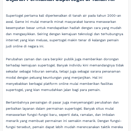
Supertogel pertama kali diperkenalkan di tanah air pada tahun 2000-an
awal. Game ini mulai menarik minat masyarakat karena menawarkan
kesempatan besar untuk mendapatkan hadiah dengan cara yang mudah
dan mengasyikkan. Seiring dengan kemajuan teknologi dan terhubungnya
internet yang kian meluas, supertogel makin tenar di kalangan pemain
judi online di negara ini.
Perubahan zaman dan cara berpikir publik juga memberikan dorongan
terhadap kemajuan supertogel. Banyak individu kini memandangnya tidak
sekadar sebagai hiburan semata, tetapi juga sebagai sarana penanaman
modal dengan peluang keuntungan yang menjanjikan. Hal ini
menyebabkan berbagai platform online mulai memberikan fasilitas
supertogel, yang kian memudahkan jalan bagi para pemain.
Bertambahnya persaingan di pasar juga menyemangati perubahan dan
perbaikan layanan dalam permainan supertogel. Banyak situs mulai
menawarkan fungsi-fungsi baru, seperti data, ramalan, dan imbalan
menarik yang membuat permainan ini semakin menarik. Dengan fungsi-
fungsi tersebut, pemain dapat lebih mudah merencanakan taktik mereka