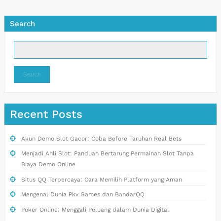
Search
Search
Recent Posts
Akun Demo Slot Gacor: Coba Before Taruhan Real Bets
Menjadi Ahli Slot: Panduan Bertarung Permainan Slot Tanpa
Biaya Demo Online
Situs QQ Terpercaya: Cara Memilih Platform yang Aman
Mengenal Dunia Pkv Games dan BandarQQ
Poker Online: Menggali Peluang dalam Dunia Digital