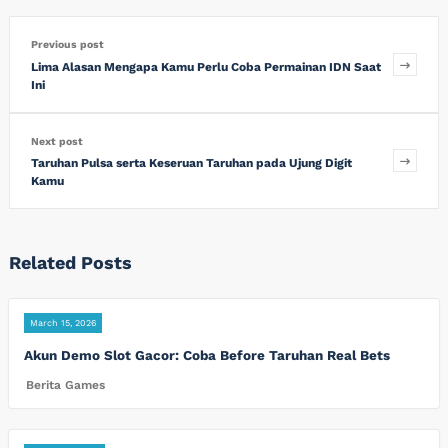
Previous post
Lima Alasan Mengapa Kamu Perlu Coba Permainan IDN Saat
Ini
Next post
Taruhan Pulsa serta Keseruan Taruhan pada Ujung Digit
Kamu
Related Posts
March 15, 2026
Akun Demo Slot Gacor: Coba Before Taruhan Real Bets
Berita Games