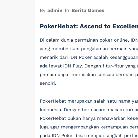
By
admin
In
Berita Games
PokerHebat: Ascend to Excellen
Di dalam dunia permainan poker online, ID
yang memberikan pengalaman bermain yang
menarik dari IDN Poker adalah kesanggupa
ada lewat IDN Play. Dengan fitur-fitur yan
pemain dapat merasakan sensasi bermain p
sendiri.
PokerHebat merupakan salah satu nama yang
Indonesia. Dengan bermacam-macam turna
PokerHebat bukan hanya menawarkan kese
juga agar mengembangkan kemampuan berm
pada IDN Poker bisa menjadi langkah pert