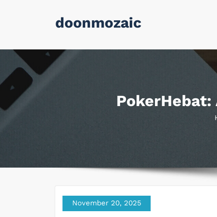
Skip
doonmozaic
to
content
PokerHebat: 
November 20, 2025