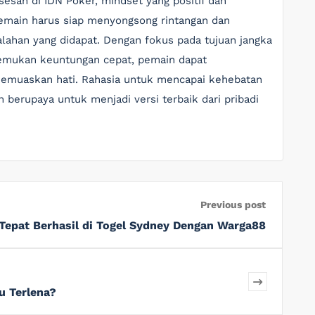
ksesan di IDN Poker, mindset yang positif dan
Pemain harus siap menyongsong rintangan dan
lahan yang didapat. Dengan fokus pada tujuan jangka
emukan keuntungan cepat, pemain dapat
emuaskan hati. Rahasia untuk mencapai kehebatan
n berupaya untuk menjadi versi terbaik dari pribadi
Previous post
Tepat Berhasil di Togel Sydney Dengan Warga88
u Terlena?