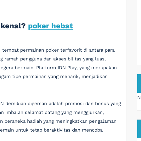
ikenal?
poker hebat
 tempat permainan poker terfavorit di antara para
g ramah pengguna dan aksesibilitas yang luas,
egera bermain. Platform IDN Play, yang merupakan
agam tipe permainan yang menarik, menjadikan
N
DN demikian digemari adalah promosi dan bonus yang
kan imbalan selamat datang yang menggiurkan,
an beraneka hadiah yang meningkatkan pengalaman
 pemain untuk tetap beraktivitas dan mencoba