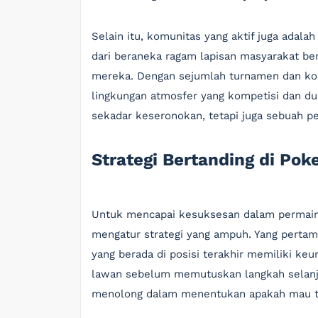
Selain itu, komunitas yang aktif juga adalah
dari beraneka ragam lapisan masyarakat ber
mereka. Dengan sejumlah turnamen dan kom
lingkungan atmosfer yang kompetisi dan duk
sekadar keseronokan, tetapi juga sebuah 
Strategi Bertanding di Pok
Untuk mencapai kesuksesan dalam permaina
mengatur strategi yang ampuh. Yang pertam
yang berada di posisi terakhir memiliki ke
lawan sebelum memutuskan langkah selanju
menolong dalam menentukan apakah mau te