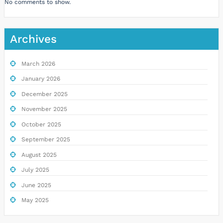
No comments to show.
Archives
March 2026
January 2026
December 2025
November 2025
October 2025
September 2025
August 2025
July 2025
June 2025
May 2025