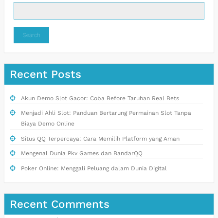
Search
Recent Posts
Akun Demo Slot Gacor: Coba Before Taruhan Real Bets
Menjadi Ahli Slot: Panduan Bertarung Permainan Slot Tanpa
Biaya Demo Online
Situs QQ Terpercaya: Cara Memilih Platform yang Aman
Mengenal Dunia Pkv Games dan BandarQQ
Poker Online: Menggali Peluang dalam Dunia Digital
Recent Comments