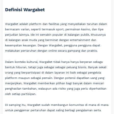
Definisi Wargabet
WargaBet adalah platform dan fasilitas yang menyediakan taruhan dalam
bermacam varian, seperti termasuk sport, permainan kasino, dan tipe
perjudian lainnya. Ide ini semakin populer di kalangan publik, khususnya
di kalangan anak muda yang berminat dengan entertainment dan
kesempatan keuangan. Dengan WargaBet, pengguna pengguna dapat
melakukan pertaruhan dengan online secara gampang dan praktis.
Dalam konteks kultural, WargaBet tidak hanya hanya berperan sebaga
bentuk hiburan, tetapi juga sebagai sebagai peluang bisnis. Banyak sekali
orang yang berpartisipasi di dalam layanan ini baik sebagai pengelola
platform maupun sebagai pemain. Dengan potensi dapatkan uang yang
menjanjikan, WargaBet memberikan pilihan bagi banyak dalam mencari
penghasilan tambahan, walaupun ada risiko yang juga perlu diperhatikan
oleh setiap partisipan.
Di samping itu, WargaBet sudah membangun komunitas di mana di mana
untuk penggemar pertaruhan dapat saling berbagi pengalaman serta