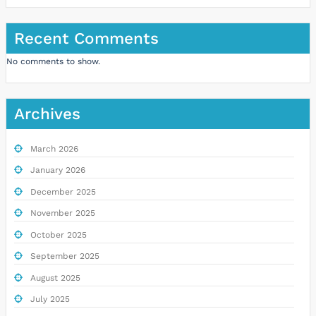
Recent Comments
No comments to show.
Archives
March 2026
January 2026
December 2025
November 2025
October 2025
September 2025
August 2025
July 2025