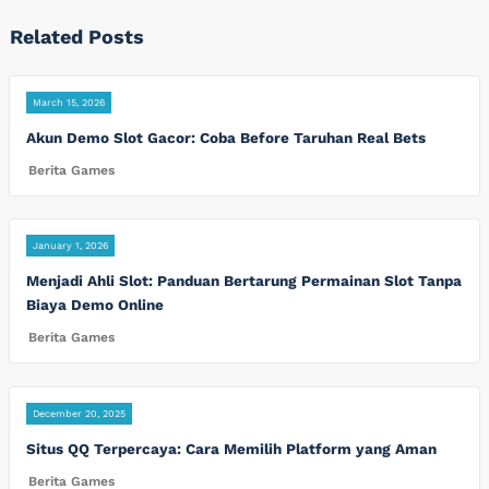
Related Posts
March 15, 2026
Akun Demo Slot Gacor: Coba Before Taruhan Real Bets
Berita Games
January 1, 2026
Menjadi Ahli Slot: Panduan Bertarung Permainan Slot Tanpa
Biaya Demo Online
Berita Games
December 20, 2025
Situs QQ Terpercaya: Cara Memilih Platform yang Aman
Berita Games