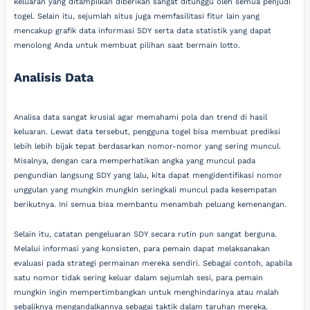
keluaran yang ditampilkan diberikan sangat ditunggu oleh semua penjudi
togel. Selain itu, sejumlah situs juga memfasilitasi fitur lain yang
mencakup grafik data informasi SDY serta data statistik yang dapat
menolong Anda untuk membuat pilihan saat bermain lotto.
Analisis Data
Analisa data sangat krusial agar memahami pola dan trend di hasil
keluaran. Lewat data tersebut, pengguna togel bisa membuat prediksi
lebih lebih bijak tepat berdasarkan nomor-nomor yang sering muncul.
Misalnya, dengan cara memperhatikan angka yang muncul pada
pengundian langsung SDY yang lalu, kita dapat mengidentifikasi nomor
unggulan yang mungkin mungkin seringkali muncul pada kesempatan
berikutnya. Ini semua bisa membantu menambah peluang kemenangan.
Selain itu, catatan pengeluaran SDY secara rutin pun sangat berguna.
Melalui informasi yang konsisten, para pemain dapat melaksanakan
evaluasi pada strategi permainan mereka sendiri. Sebagai contoh, apabila
satu nomor tidak sering keluar dalam sejumlah sesi, para pemain
mungkin ingin mempertimbangkan untuk menghindarinya atau malah
sebaliknya mengandalkannya sebagai taktik dalam taruhan mereka.