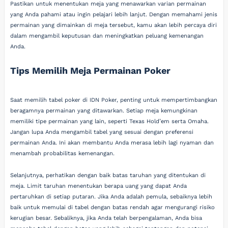
Pastikan untuk menentukan meja yang menawarkan varian permainan
yang Anda pahami atau ingin pelajari lebih lanjut. Dengan memahami jenis
permainan yang dimainkan di meja tersebut, kamu akan lebih percaya diri
dalam mengambil keputusan dan meningkatkan peluang kemenangan
Anda.
Tips Memilih Meja Permainan Poker
Saat memilih tabel poker di IDN Poker, penting untuk mempertimbangkan
beragamnya permainan yang ditawarkan. Setiap meja kemungkinan
memiliki tipe permainan yang lain, seperti Texas Hold’em serta Omaha.
Jangan lupa Anda mengambil tabel yang sesuai dengan preferensi
permainan Anda. Ini akan membantu Anda merasa lebih lagi nyaman dan
menambah probabilitas kemenangan.
Selanjutnya, perhatikan dengan baik batas taruhan yang ditentukan di
meja. Limit taruhan menentukan berapa uang yang dapat Anda
pertaruhkan di setiap putaran. Jika Anda adalah pemula, sebaiknya lebih
baik untuk memulai di tabel dengan batas rendah agar mengurangi risiko
kerugian besar. Sebaliknya, jika Anda telah berpengalaman, Anda bisa