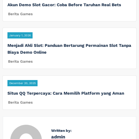
Akun Demo Slot Gacor: Coba Before Taruhan Real Bets
Berita Games
January 1, 2026
Menjadi Ahli Slot: Panduan Bertarung Permainan Slot Tanpa
Biaya Demo Online
Berita Games
December 20, 2025
Situs QQ Terpercaya: Cara Memilih Platform yang Aman
Berita Games
Written by:
admin