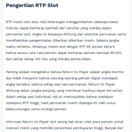
Pengertian RTP Slot
RTP mesin slot atau nilai keterangan menggambarkan seberapa besar
individu dapat berharap kembali dari taruhan yang mereka dalam
permainan slot. Angka ini biasanya dihitung dari statistik permainan serta
merefleksikan pengembalian diberikan diberikan mesin. Selama jangka
waktu tertentu. Misalnya, mesin slot dengan RTP 95 persen berarti
bahwa secara rata-rata pemain dapat berharap pemain kembali 95.000
dari setiap setiap 100 ribu yang mereka pertaruhkan.
Penting adalah mengetahui bahwa Return to Player adalah angka teoritis
dan tidak menjamin bahwa seorang seorang pemain dapat mendapat
angka tersebut selama setiap sesi sesi permainan. Return to Player
dihitung dalam jangka panjang, yang membuat hasilnya dapat bervariasi
dalam setiap sesi individual. Hal ini menunjukkan bahwa meskipun
meskipun RTP tinggi, hasil permainan masih dipengaruhi oleh unsur
keberuntungan serta strategi pemain.
Informasi Return to Player slot sering kali dicari oleh para pemain untuk
mencari mesin yang memiliki persentase pembayaran tinggi. Banyak dari