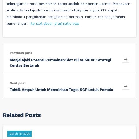
keberagaman hasil permainan tetap adalah komponen utama. Melakukan
analisis terhadap slot serta mempertimbangkan angka RTP dapat
membantu pengalaman pengalaman bermain, namun tak ada jaminan
kemenangan.
rtp slot gacor pragmatic play
Previous post
Menjelajahi Potensi Permainan Slot Pulsa 5000: Strategi
Cerdas Bertaruh
Next post
Taktik Ampuh Untuk Memainkan Togel SGP untuk Pemula
Related Posts
March 15, 2026