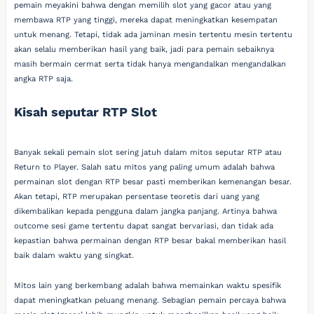
pemain meyakini bahwa dengan memilih slot yang gacor atau yang
membawa RTP yang tinggi, mereka dapat meningkatkan kesempatan
untuk menang. Tetapi, tidak ada jaminan mesin tertentu mesin tertentu
akan selalu memberikan hasil yang baik, jadi para pemain sebaiknya
masih bermain cermat serta tidak hanya mengandalkan mengandalkan
angka RTP saja.
Kisah seputar RTP Slot
Banyak sekali pemain slot sering jatuh dalam mitos seputar RTP atau
Return to Player. Salah satu mitos yang paling umum adalah bahwa
permainan slot dengan RTP besar pasti memberikan kemenangan besar.
Akan tetapi, RTP merupakan persentase teoretis dari uang yang
dikembalikan kepada pengguna dalam jangka panjang. Artinya bahwa
outcome sesi game tertentu dapat sangat bervariasi, dan tidak ada
kepastian bahwa permainan dengan RTP besar bakal memberikan hasil
baik dalam waktu yang singkat.
Mitos lain yang berkembang adalah bahwa memainkan waktu spesifik
dapat meningkatkan peluang menang. Sebagian pemain percaya bahwa