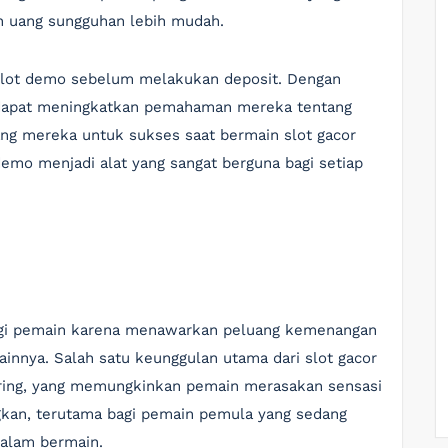
n uang sungguhan lebih mudah.
slot demo sebelum melakukan deposit. Dengan
n dapat meningkatkan pemahaman mereka tentang
ng mereka untuk sukses saat bermain slot gacor
emo menjadi alat yang sangat berguna bagi setiap
 bagi pemain karena menawarkan peluang kemenangan
lainnya. Salah satu keunggulan utama dari slot gacor
ering, yang memungkinkan pemain merasakan sensasi
gkan, terutama bagi pemain pemula yang sedang
dalam bermain.