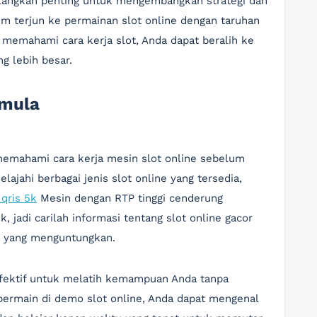
 langkah penting untuk mengembangkan strategi dan
m terjun ke permainan slot online dengan taruhan
memahami cara kerja slot, Anda dapat beralih ke
g lebih besar.
emula
memahami cara kerja mesin slot online sebelum
ajahi berbagai jenis slot online yang tersedia,
 qris 5k
Mesin dengan RTP tinggi cenderung
 jadi carilah informasi tentang slot online gacor
 yang menguntungkan.
fektif untuk melatih kemampuan Anda tanpa
rmain di demo slot online, Anda dapat mengenal