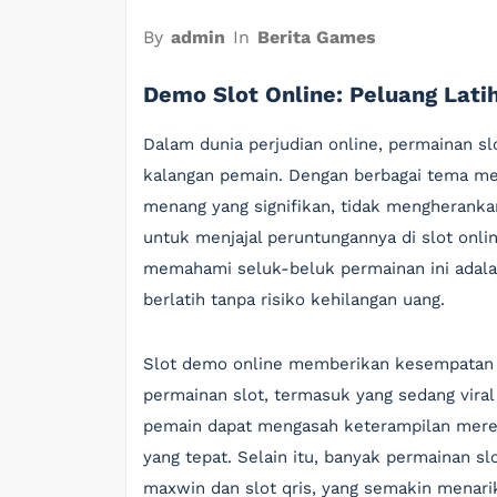
By
admin
In
Berita Games
Demo Slot Online: Peluang Lat
Dalam dunia perjudian online, permainan slo
kalangan pemain. Dengan berbagai tema men
menang yang signifikan, tidak mengherankan
untuk menjajal peruntungannya di slot onli
memahami seluk-beluk permainan ini adal
berlatih tanpa risiko kehilangan uang.
Slot demo online memberikan kesempatan b
permainan slot, termasuk yang sedang viral
pemain dapat mengasah keterampilan mere
yang tepat. Selain itu, banyak permainan s
maxwin dan slot qris, yang semakin menarik 