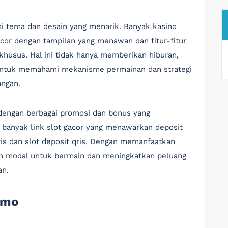
asi tema dan desain yang menarik. Banyak kasino
acor dengan tampilan yang menawan dan fitur-fitur
khusus. Hal ini tidak hanya memberikan hiburan,
 untuk memahami mekanisme permainan dan strategi
angan.
g dengan berbagai promosi dan bonus yang
anyak link slot gacor yang menawarkan deposit
ris dan slot deposit qris. Dengan memanfaatkan
n modal untuk bermain dan meningkatkan peluang
an.
emo