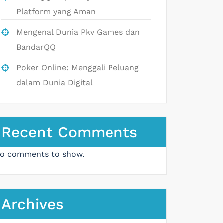
Platform yang Aman
Mengenal Dunia Pkv Games dan
BandarQQ
Poker Online: Menggali Peluang
dalam Dunia Digital
Recent Comments
o comments to show.
Archives