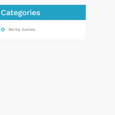
Categories
Berita Games