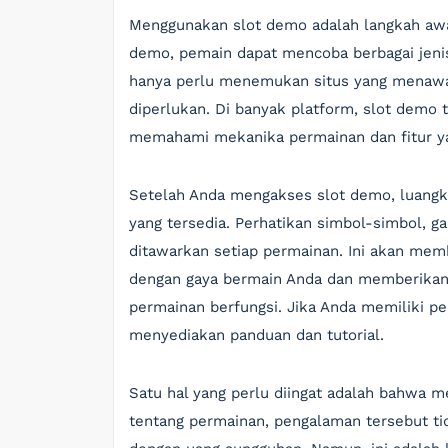
Menggunakan slot demo adalah langkah awal
demo, pemain dapat mencoba berbagai jenis
hanya perlu menemukan situs yang menawar
diperlukan. Di banyak platform, slot demo
memahami mekanika permainan dan fitur y
Setelah Anda mengakses slot demo, luangk
yang tersedia. Perhatikan simbol-simbol, 
ditawarkan setiap permainan. Ini akan mem
dengan gaya bermain Anda dan memberikan
permainan berfungsi. Jika Anda memiliki pe
menyediakan panduan dan tutorial.
Satu hal yang perlu diingat adalah bahwa 
tentang permainan, pengalaman tersebut t