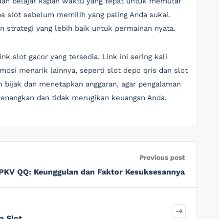
 dan belajar kapan waktu yang tepat untuk memutar
 slot sebelum memilih yang paling Anda sukai.
 strategi yang lebih baik untuk permainan nyata.
k slot gacor yang tersedia. Link ini sering kali
si menarik lainnya, seperti slot depo qris dan slot
an bijak dan menetapkan anggaran, agar pengalaman
yenangkan dan tidak merugikan keuangan Anda.
Previous post
PKV QQ: Keunggulan dan Faktor Kesuksesannya
a Slot