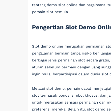
tentang demo slot online dan bagaimana itu
pemain slot pemula.
Pengertian Slot Demo Onli
Slot demo online merupakan permainan slo
pengalaman bermain tanpa risiko kehilang
berbagai jenis permainan slot secara grat
aturan sebelum bermain dengan uang sunggu
ingin mulai berpartisipasi dalam dunia slot 
Melalui slot demo, pemain dapat menjelajah
slot termasuk bonus, simbol khusus, dan j
untuk merasakan sensasi permainan dan me
preferensi mereka. Selain itu, slot demo s