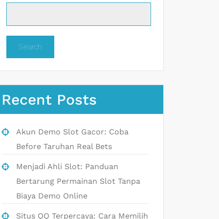
Search
Recent Posts
Akun Demo Slot Gacor: Coba
Before Taruhan Real Bets
Menjadi Ahli Slot: Panduan
Bertarung Permainan Slot Tanpa
Biaya Demo Online
Situs QQ Terpercaya: Cara Memilih