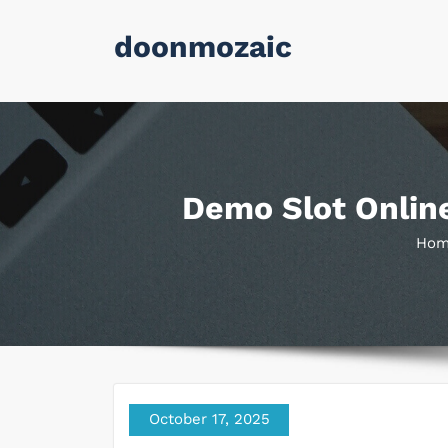
Skip
doonmozaic
to
content
Demo Slot Onlin
Hom
October 17, 2025