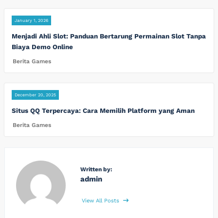
January 1, 2026
Menjadi Ahli Slot: Panduan Bertarung Permainan Slot Tanpa
Biaya Demo Online
Berita Games
December 20, 2025
Situs QQ Terpercaya: Cara Memilih Platform yang Aman
Berita Games
Written by:
admin
View All Posts