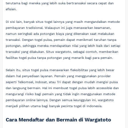
terutama bagi mereka yang lebih suka bertransaksi secara cepat dan
efisien.
Di sisi lain, banyak situs togel lainnya yang masih mengandalkan metode
pembayaran tradisional. Walaupun ini juga menawarkan keamanan,
namun seringkali ada potongan biaya yang dikenakan saat melakukan
transaksi. Dengan togel pulsa, pemain dapat menikmati taruhan tanpa
potongan, sehingga mereka mendapatkan nilai yang lebih baik dari setiap
transaksi yang dilakukan. Situs wargatoto, sebagai contoh, memberikan
fasilitas togel pulsa tanpa potongan yang menarik bagi para pemain.
Selain itu, situs togel pulsa menawarkan fleksibilitas yang lebih besar
dalam hal penyediaan layanan. Pemain yang menggunakan provider
seperti Telkomsel, Indosat, atau Tri dapat dengan mudah mengisi pulsa
dan langsung bermain. Hal ini membuat togel pulsa lebih accessible dan
mengurangi risiko bagi pemain yang tidak ingin menggunakan metode
pembayaran online lainnya. Dengan semua keunggulan ini, wargatoto
menjadi pilihan utama bagi banyak pecinta togel di Indonesia.
Cara Mendaftar dan Bermain di Wargatoto