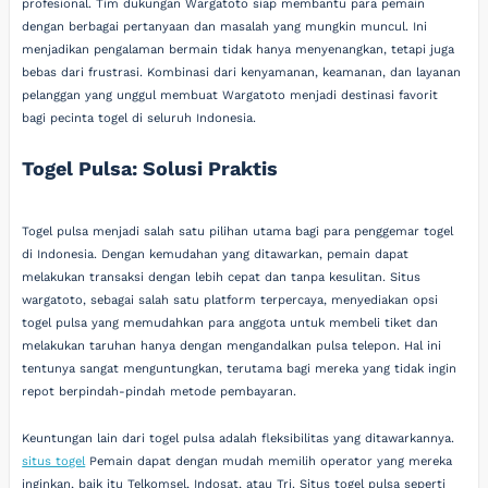
profesional. Tim dukungan Wargatoto siap membantu para pemain
dengan berbagai pertanyaan dan masalah yang mungkin muncul. Ini
menjadikan pengalaman bermain tidak hanya menyenangkan, tetapi juga
bebas dari frustrasi. Kombinasi dari kenyamanan, keamanan, dan layanan
pelanggan yang unggul membuat Wargatoto menjadi destinasi favorit
bagi pecinta togel di seluruh Indonesia.
Togel Pulsa: Solusi Praktis
Togel pulsa menjadi salah satu pilihan utama bagi para penggemar togel
di Indonesia. Dengan kemudahan yang ditawarkan, pemain dapat
melakukan transaksi dengan lebih cepat dan tanpa kesulitan. Situs
wargatoto, sebagai salah satu platform terpercaya, menyediakan opsi
togel pulsa yang memudahkan para anggota untuk membeli tiket dan
melakukan taruhan hanya dengan mengandalkan pulsa telepon. Hal ini
tentunya sangat menguntungkan, terutama bagi mereka yang tidak ingin
repot berpindah-pindah metode pembayaran.
Keuntungan lain dari togel pulsa adalah fleksibilitas yang ditawarkannya.
situs togel
Pemain dapat dengan mudah memilih operator yang mereka
inginkan, baik itu Telkomsel, Indosat, atau Tri. Situs togel pulsa seperti