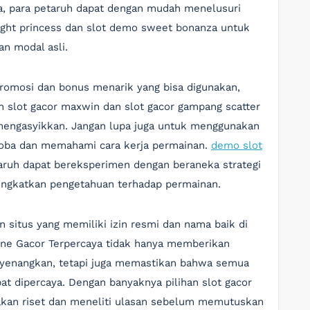
a, para petaruh dapat dengan mudah menelusuri
light princess dan slot demo sweet bonanza untuk
 modal asli.
promosi dan bonus menarik yang bisa digunakan,
an slot gacor maxwin dan slot gacor gampang scatter
engasyikkan. Jangan lupa juga untuk menggunakan
oba dan memahami cara kerja permainan.
demo slot
ruh dapat bereksperimen dengan beraneka strategi
ningkatkan pengetahuan terhadap permainan.
 situs yang memiliki izin resmi dan nama baik di
line Gacor Terpercaya tidak hanya memberikan
yenangkan, tetapi juga memastikan bahwa semua
pat dipercaya. Dengan banyaknya pilihan slot gacor
nakan riset dan meneliti ulasan sebelum memutuskan