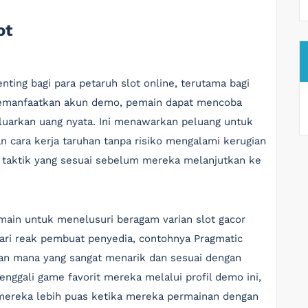
ot
nting bagi para petaruh slot online, terutama bagi
memanfaatkan akun demo, pemain dapat mencoba
luarkan uang nyata. Ini menawarkan peluang untuk
an cara kerja taruhan tanpa risiko mengalami kerugian
 taktik yang sesuai sebelum mereka melanjutkan ke
emain untuk menelusuri beragam varian slot gacor
dari reak pembuat penyedia, contohnya Pragmatic
kan mana yang sangat menarik dan sesuai dengan
nggali game favorit mereka melalui profil demo ini,
mereka lebih puas ketika mereka permainan dengan