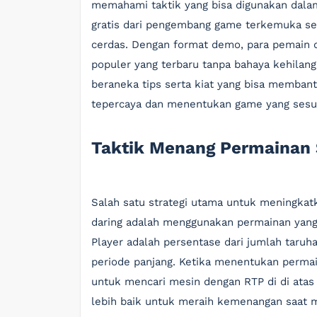
memahami taktik yang bisa digunakan dala
gratis dari pengembang game terkemuka se
cerdas. Dengan format demo, para pemain 
populer yang terbaru tanpa bahaya kehilang
beraneka tips serta kiat yang bisa memban
tepercaya dan menentukan game yang ses
Taktik Menang Permainan 
Salah satu strategi utama untuk meningka
daring adalah menggunakan permainan yang m
Player adalah persentase dari jumlah taru
periode panjang. Ketika menentukan permaina
untuk mencari mesin dengan RTP di di atas
lebih baik untuk meraih kemenangan saat 