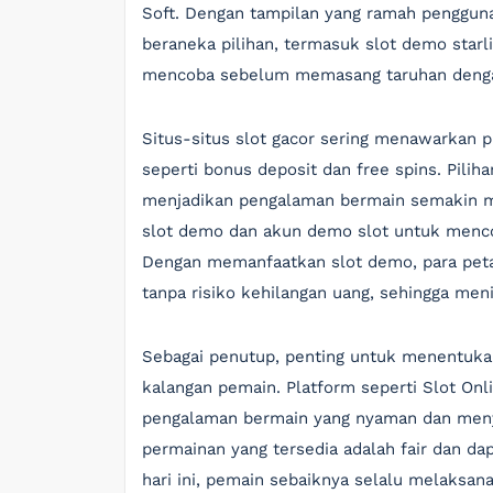
Soft. Dengan tampilan yang ramah penggun
beraneka pilihan, termasuk slot demo star
mencoba sebelum memasang taruhan dengan
Situs-situs slot gacor sering menawarkan 
seperti bonus deposit dan free spins. Pilih
menjadikan pengalaman bermain semakin m
slot demo dan akun demo slot untuk menc
Dengan memanfaatkan slot demo, para peta
tanpa risiko kehilangan uang, sehingga me
Sebagai penutup, penting untuk menentukan
kalangan pemain. Platform seperti Slot On
pengalaman bermain yang nyaman dan men
permainan yang tersedia adalah fair dan da
hari ini, pemain sebaiknya selalu melaksa