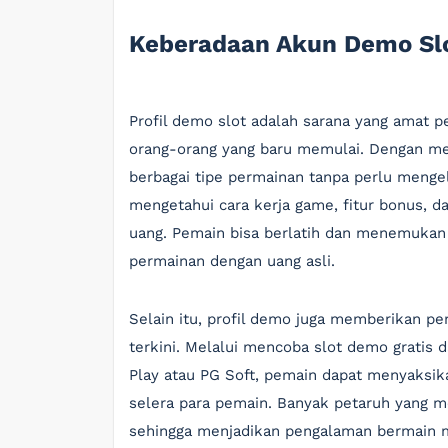
Keberadaan Akun Demo Sl
Profil demo slot adalah sarana yang amat pe
orang-orang yang baru memulai. Dengan 
berbagai tipe permainan tanpa perlu menge
mengetahui cara kerja game, fitur bonus, d
uang. Pemain bisa berlatih dan menemukan
permainan dengan uang asli.
Selain itu, profil demo juga memberikan p
terkini. Melalui mencoba slot demo gratis 
Play atau PG Soft, pemain dapat menyaksi
selera para pemain. Banyak petaruh yang me
sehingga menjadikan pengalaman bermain 