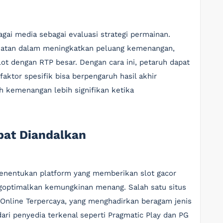
agai media sebagai evaluasi strategi permainan.
katan dalam meningkatkan peluang kemenangan,
ot dengan RTP besar. Dengan cara ini, petaruh dapat
aktor spesifik bisa berpengaruh hasil akhir
 kemenangan lebih signifikan ketika
apat Diandalkan
 menentukan platform yang memberikan slot gacor
ngoptimalkan kemungkinan menang. Salah satu situs
Online Terpercaya, yang menghadirkan beragam jenis
 dari penyedia terkenal seperti Pragmatic Play dan PG