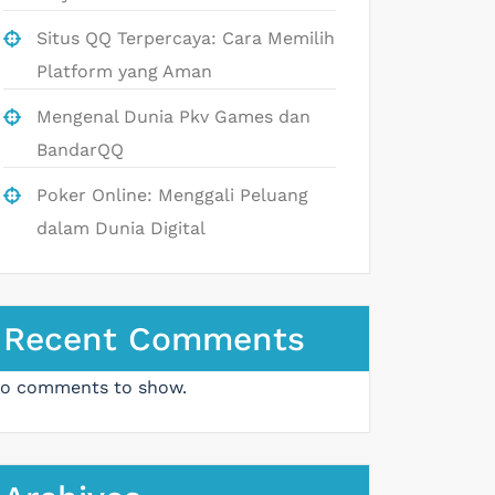
Situs QQ Terpercaya: Cara Memilih
Platform yang Aman
Mengenal Dunia Pkv Games dan
BandarQQ
Poker Online: Menggali Peluang
dalam Dunia Digital
Recent Comments
o comments to show.