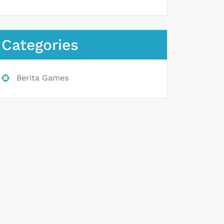
Categories
Berita Games