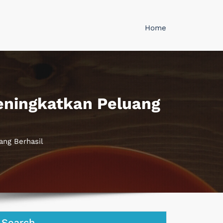
Home
eningkatkan Peluang
ang Berhasil
Search