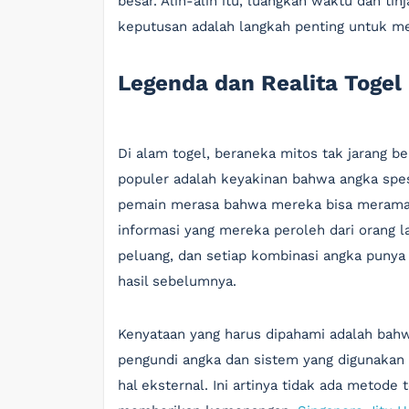
besar. Alih-alih itu, luangkan waktu dan t
keputusan adalah langkah penting untuk me
Legenda dan Realita Togel
Di alam togel, beraneka mitos tak jarang b
populer adalah keyakinan bahwa angka spes
pemain merasa bahwa mereka bisa meramal 
informasi yang mereka peroleh dari orang 
peluang, dan setiap kombinasi angka punya 
hasil sebelumnya.
Kenyataan yang harus dipahami adalah bahwa
pengundi angka dan sistem yang digunakan 
hal eksternal. Ini artinya tidak ada metode 