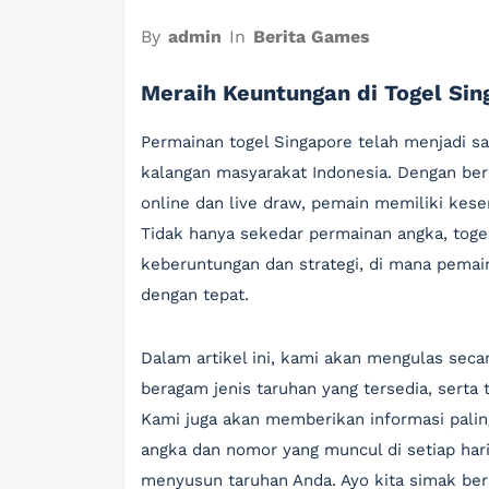
By
admin
In
Berita Games
Meraih Keuntungan di Togel Sin
Permainan togel Singapore telah menjadi sal
kalangan masyarakat Indonesia. Dengan berb
online dan live draw, pemain memiliki kes
Tidak hanya sekedar permainan angka, toge
keberuntungan dan strategi, di mana pema
dengan tepat.
Dalam artikel ini, kami akan mengulas seca
beragam jenis taruhan yang tersedia, serta
Kami juga akan memberikan informasi palin
angka dan nomor yang muncul di setiap ha
menyusun taruhan Anda. Ayo kita simak be