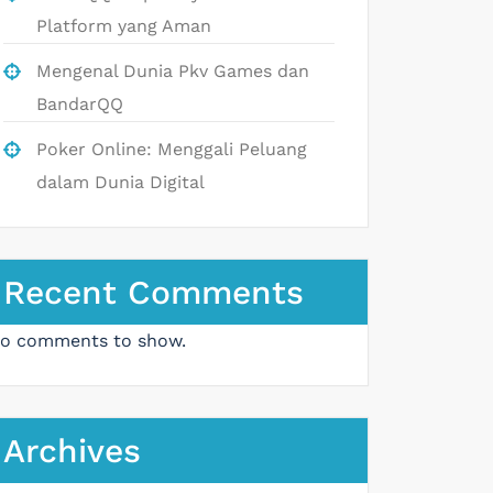
Platform yang Aman
Mengenal Dunia Pkv Games dan
BandarQQ
Poker Online: Menggali Peluang
dalam Dunia Digital
Recent Comments
o comments to show.
Archives