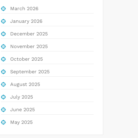
March 2026
January 2026
December 2025
November 2025
October 2025
September 2025
August 2025
July 2025
June 2025
May 2025