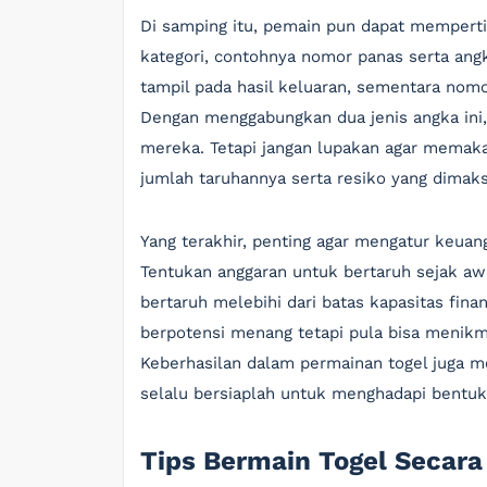
Di samping itu, pemain pun dapat memper
kategori, contohnya nomor panas serta ang
tampil pada hasil keluaran, sementara nomo
Dengan menggabungkan dua jenis angka in
mereka. Tetapi jangan lupakan agar memak
jumlah taruhannya serta resiko yang dimak
Yang terakhir, penting agar mengatur keuan
Tentukan anggaran untuk bertaruh sejak awa
bertaruh melebihi dari batas kapasitas fina
berpotensi menang tetapi pula bisa menikma
Keberhasilan dalam permainan togel juga me
selalu bersiaplah untuk menghadapi bentuk 
Tips Bermain Togel Secara