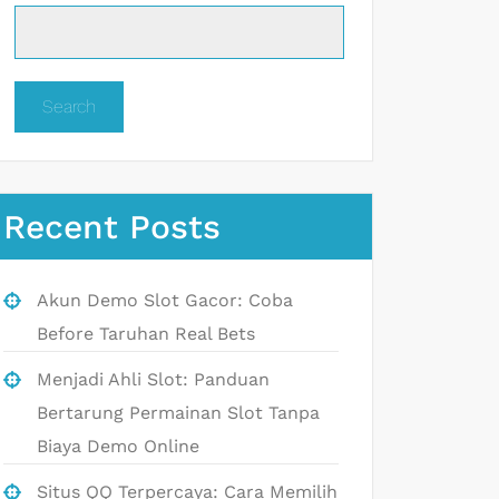
Search
Recent Posts
Akun Demo Slot Gacor: Coba
Before Taruhan Real Bets
Menjadi Ahli Slot: Panduan
Bertarung Permainan Slot Tanpa
Biaya Demo Online
Situs QQ Terpercaya: Cara Memilih