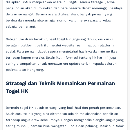
disiapkan untuk menjalankan acara ini. Begitu semua tersegel, jadwal
pengundian akan diumumkan dan para peserta dapat menunggu hasilnya
dengan semangat. Selama acara dilaksanakan, banyak pemain yang
berdoa dan mendambakan agar nomor yang mereka pasang keluar
sebagai pemenang.
Setelah live draw berakhir, hasil togel HK langsung dipublikasikan di
beragam platform, baik itu melalui website resmi maupun platform
sosial. Para pemain dapat segera mengetahui hasilnya dan memeriksa
terhadap kupon mereka. Selain itu, informasi tentang hk hari ini juga
sering disampaikan untuk menawarkan update terkini kepada seluruh
pecinta lotto Hongkong.
Strategi dan Teknik Memainkan Permainan
Togel HK
Bermain togel HK butuh strategi yang hati-hati dan penuh perencanaan.
Salah satu teknik yang bisa diterapkan adalah melaksanakan penelitian
terhadap angka draw sebelumnya. Dengan menganalisis angka-angka yang
sering muncul, pemain bisa mengetahui pola dan peluang. Meskipun tidak