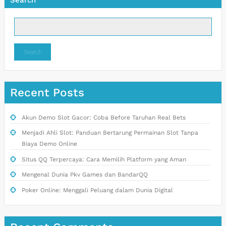
Search
Search
Recent Posts
Akun Demo Slot Gacor: Coba Before Taruhan Real Bets
Menjadi Ahli Slot: Panduan Bertarung Permainan Slot Tanpa
Biaya Demo Online
Situs QQ Terpercaya: Cara Memilih Platform yang Aman
Mengenal Dunia Pkv Games dan BandarQQ
Poker Online: Menggali Peluang dalam Dunia Digital