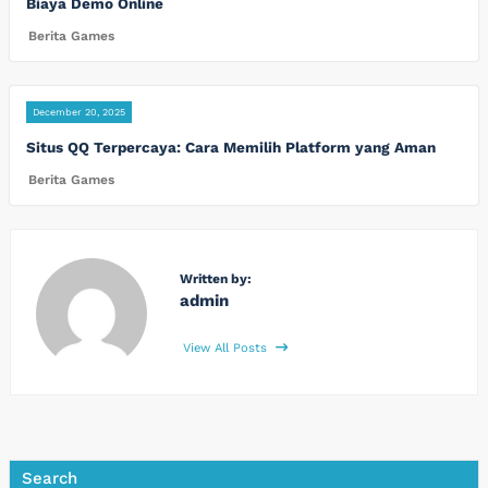
Biaya Demo Online
Berita Games
December 20, 2025
Situs QQ Terpercaya: Cara Memilih Platform yang Aman
Berita Games
Written by:
admin
View All Posts
Search