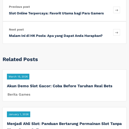
Previous post
Slot Online Terpercaya: Favorit Utama bagi Para Gamers
Next post
Malam Ini di HK Pools: Apa yang Dapat Anda Harapkan?
Related Posts
March 15, 2026
Akun Demo Slot Gacor: Coba Before Taruhan Real Bets
Berita Games
January 1, 2026
Menjadi Ahli Slot: Panduan Bertarung Permainan Slot Tanpa