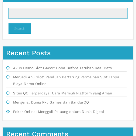
Search
Recent Posts
Akun Demo Slot Gacor: Coba Before Taruhan Real Bets
Menjadi Ahli Slot: Panduan Bertarung Permainan Slot Tanpa
Biaya Demo Online
Situs QQ Terpercaya: Cara Memilih Platform yang Aman
Mengenal Dunia Pkv Games dan BandarQQ
Poker Online: Menggali Peluang dalam Dunia Digital
Recent Comments