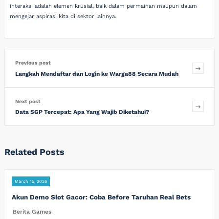
interaksi adalah elemen krusial, baik dalam permainan maupun dalam
mengejar aspirasi kita di sektor lainnya.
Previous post
Langkah Mendaftar dan Login ke Warga88 Secara Mudah
Next post
Data SGP Tercepat: Apa Yang Wajib Diketahui?
Related Posts
March 15, 2026
Akun Demo Slot Gacor: Coba Before Taruhan Real Bets
Berita Games