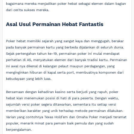
bagaimana mereka menjadikan poker hebat sebagai elemen dalam bagian
dari cerita sukses mereka.
Asal Usul Permainan Hebat Fantastis
Poker hebat memiliki sejarah yang sangat kaya dan menggugah, berakar
pada banyak permainan kartu yang berbeda dijalankan di seluruh dunia.
Sejak pertengahan tahun ke–19, permainan poker ini mulai mendapat
perhatian di AS, menyatukan elemen dari banyak tradisi kartu. Permainan
ini awal nya dikenal di kalangan pelaut maupun perdagangan, yang
menginginkan hiburan di kapal serta port, membuatnya komponen dari
kebudayaan yang lebih luas.
Bersamaan dengan kehadiran kasino serta berjudi yang rapuh, poker
hebat kian menemukan posisi di hati di para peserta. Dengan waktu,
sejumlah versi poker segera ditawarkan, sementara itu setiap versi
memberikan karakter yang unik terhadap metode permainan dilakukan.
Varian yang contohnya Texas Hold’em dan Omaha Poker menjadi teramat
populer, menarik minat para pemain baik pemula dan yang sudah
berpengalaman.