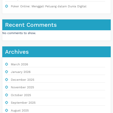
Poker Online: Menggali Peluang dalam Dunia Digital
Recent Comments
No comments to show.
Archives
March 2026
January 2026
December 2025
November 2025
October 2025
September 2025
August 2025