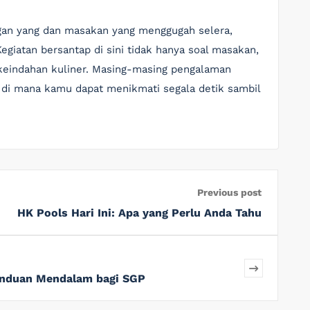
an yang dan masakan yang menggugah selera,
giatan bersantap di sini tidak hanya soal masakan,
 keindahan kuliner. Masing-masing pengalaman
 di mana kamu dapat menikmati segala detik sambil
Previous post
HK Pools Hari Ini: Apa yang Perlu Anda Tahu
Panduan Mendalam bagi SGP