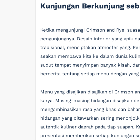
Kunjungan Berkunjung seb
Ketika mengunjungi Crimson and Rye, sua
pengunjungnya. Desain interior yang apik d
tradisional, menciptakan atmosfer yang. P
seakan membawa kita ke dalam dunia kuline
sudut tempat menyimpan banyak kisah, dan
bercerita tentang setiap menu dengan yang.
Menu yang disajikan disajikan di Crimson a
karya. Masing-masing hidangan disajikan den
mengombinasikan rasa yang khas dan bahan
hidangan yang ditawarkan sering menonjolk
autentik kuliner daerah pada tiap suapan.
presentasi memberikan setiap kunjungan se