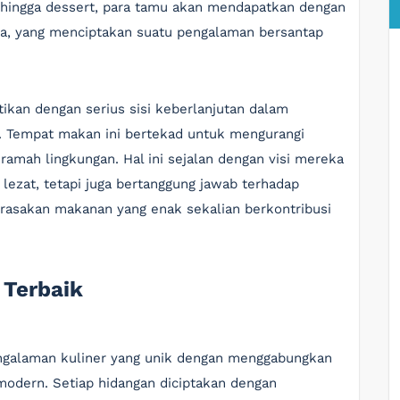
 hingga dessert, para tamu akan mendapatkan dengan
sa, yang menciptakan suatu pengalaman bersantap
ikan dengan serius sisi keberlanjutan dalam
Tempat makan ini bertekad untuk mengurangi
mah lingkungan. Hal ini sejalan dengan visi mereka
lezat, tetapi juga bertanggung jawab terhadap
rasakan makanan yang enak sekalian berkontribusi
Terbaik
galaman kuliner yang unik dengan menggabungkan
odern. Setiap hidangan diciptakan dengan