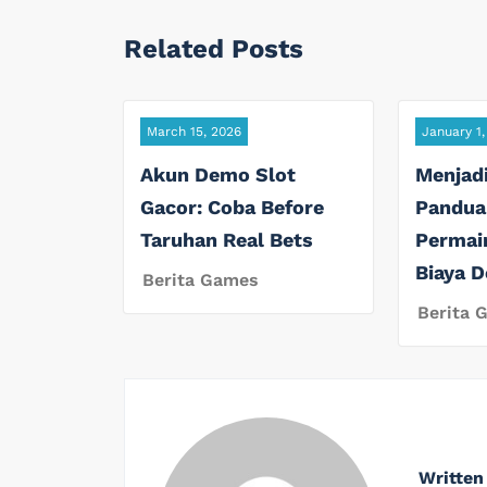
Related Posts
March 15, 2026
January 1
Akun Demo Slot
Menjadi
Gacor: Coba Before
Pandua
Taruhan Real Bets
Permai
Biaya 
Berita Games
Berita 
Written