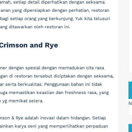
mah, setiap detail diperhatikan dengan seksama
anan yang dipersiapkan dengan perhatian, restoran
agi setiap orang yang berkunjung. Yuk kita telusuri
ng ditawarkan oleh restoran ini.
 Crimson and Rye
ner dengan spesial dengan memadukan cita rasa
angan di restoran tersebut diciptakan dengan seksama,
 serta berkualitas. Penggunaan bahan ini tidak
juga memastikan keaslian dan freshness rasa, yang
 yg memikat selera.
N
imson & Rye adalah inovasi dalam hidangan. Setiap
ainkan karya seni yang memperlihatkan perpaduan