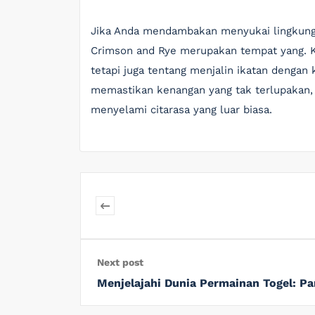
Jika Anda mendambakan menyukai lingkung
Crimson and Rye merupakan tempat yang. Ke
tetapi juga tentang menjalin ikatan dengan
memastikan kenangan yang tak terlupakan,
menyelami citarasa yang luar biasa.
Next post
Menjelajahi Dunia Permainan Togel: 