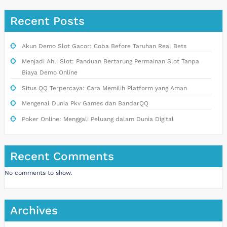
Recent Posts
Akun Demo Slot Gacor: Coba Before Taruhan Real Bets
Menjadi Ahli Slot: Panduan Bertarung Permainan Slot Tanpa
Biaya Demo Online
Situs QQ Terpercaya: Cara Memilih Platform yang Aman
Mengenal Dunia Pkv Games dan BandarQQ
Poker Online: Menggali Peluang dalam Dunia Digital
Recent Comments
No comments to show.
Archives