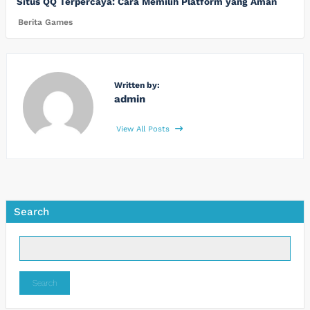
Situs QQ Terpercaya: Cara Memilih Platform yang Aman
Berita Games
Written by:
admin
View All Posts
Search
Search