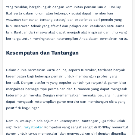
Yang terakhir, bergabunglah dengan komunitas pemain lain di IDNPlay.
Ikut serta dalam forum atau kelompok sosial dapat memberikan
wawasan tambahan tentang strategi dan experience dari pemain yang
lain. Bicarakan teknik yang efektif dan pelajari dari kesalahan satu sama
lain. Bantuan dari masyarakat dapat menjadi alat inspirasi dan ilmu yang
berharga untuk meningkatkan keterampilan Anda dalam permainan kartu.
Kesempatan dan Tantangan
Dalam dunia permainan kartu online, seperti IDNPoker, terdapat banyak
kesempatan bagi beberapa pemain untuk membangun profesi yang
berhasil. Dengan platform yang populer contohnya rakyat4d, gamer bisa
mengakses berbagai tipe permainan dan turnamen yang dapat mengasah
keterampilan mereka. Dengan memanfaatkan memakai peluang ini, gamer
dapat mengasah keterampilan game mereka dan membangun citra yang
positif di lingkungan.
Namun, walaupun ada sejumlah kesempatan, tantangan juga tidak kalah
signifikan.
rakyatpoker
Kompetisi yang sangat sengit di IDNPlay menuntut
gamer untuk terus mempelajari dan menyesuaikan diri dengan dinamika