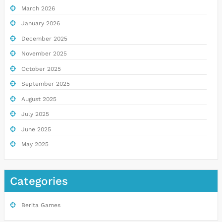
March 2026
January 2026
December 2025
November 2025
October 2025
September 2025
August 2025
July 2025
June 2025
May 2025
Categories
Berita Games