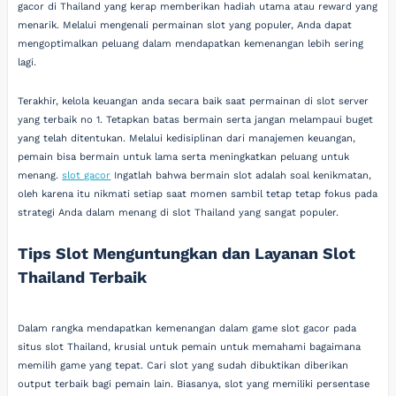
gacor di Thailand yang kerap memberikan hadiah utama atau reward yang
menarik. Melalui mengenali permainan slot yang populer, Anda dapat
mengoptimalkan peluang dalam mendapatkan kemenangan lebih sering
lagi.
Terakhir, kelola keuangan anda secara baik saat permainan di slot server
yang terbaik no 1. Tetapkan batas bermain serta jangan melampaui buget
yang telah ditentukan. Melalui kedisiplinan dari manajemen keuangan,
pemain bisa bermain untuk lama serta meningkatkan peluang untuk
menang.
slot gacor
Ingatlah bahwa bermain slot adalah soal kenikmatan,
oleh karena itu nikmati setiap saat momen sambil tetap tetap fokus pada
strategi Anda dalam menang di slot Thailand yang sangat populer.
Tips Slot Menguntungkan dan Layanan Slot
Thailand Terbaik
Dalam rangka mendapatkan kemenangan dalam game slot gacor pada
situs slot Thailand, krusial untuk pemain untuk memahami bagaimana
memilih game yang tepat. Cari slot yang sudah dibuktikan diberikan
output terbaik bagi pemain lain. Biasanya, slot yang memiliki persentase