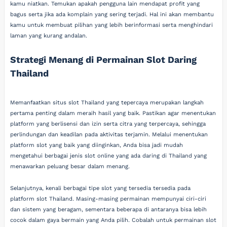
kamu niatkan. Temukan apakah pengguna lain mendapat profit yang
bagus serta jika ada komplain yang sering terjadi. Hal ini akan membantu
kamu untuk membuat pilihan yang lebih berinformasi serta menghindari
laman yang kurang andalan.
Strategi Menang di Permainan Slot Daring
Thailand
Memanfaatkan situs slot Thailand yang tepercaya merupakan langkah
pertama penting dalam meraih hasil yang baik. Pastikan agar menentukan
platform yang berlisensi dan izin serta citra yang terpercaya, sehingga
perlindungan dan keadilan pada aktivitas terjamin. Melalui menentukan
platform slot yang baik yang diinginkan, Anda bisa jadi mudah
mengetahui berbagai jenis slot online yang ada daring di Thailand yang
menawarkan peluang besar dalam menang.
Selanjutnya, kenali berbagai tipe slot yang tersedia tersedia pada
platform slot Thailand. Masing-masing permainan mempunyai ciri-ciri
dan sistem yang beragam, sementara beberapa di antaranya bisa lebih
cocok dalam gaya bermain yang Anda pilih. Cobalah untuk permainan slot