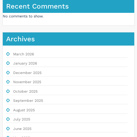
Recent Comments
No comments to show.
Archives
March 2026
January 2026
December 2025
November 2025
October 2025
September 2025
August 2025
July 2025
June 2025