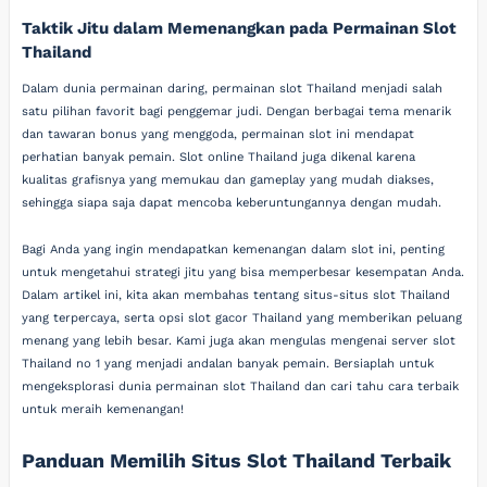
Taktik Jitu dalam Memenangkan pada Permainan Slot
Thailand
Dalam dunia permainan daring, permainan slot Thailand menjadi salah
satu pilihan favorit bagi penggemar judi. Dengan berbagai tema menarik
dan tawaran bonus yang menggoda, permainan slot ini mendapat
perhatian banyak pemain. Slot online Thailand juga dikenal karena
kualitas grafisnya yang memukau dan gameplay yang mudah diakses,
sehingga siapa saja dapat mencoba keberuntungannya dengan mudah.
Bagi Anda yang ingin mendapatkan kemenangan dalam slot ini, penting
untuk mengetahui strategi jitu yang bisa memperbesar kesempatan Anda.
Dalam artikel ini, kita akan membahas tentang situs-situs slot Thailand
yang terpercaya, serta opsi slot gacor Thailand yang memberikan peluang
menang yang lebih besar. Kami juga akan mengulas mengenai server slot
Thailand no 1 yang menjadi andalan banyak pemain. Bersiaplah untuk
mengeksplorasi dunia permainan slot Thailand dan cari tahu cara terbaik
untuk meraih kemenangan!
Panduan Memilih Situs Slot Thailand Terbaik