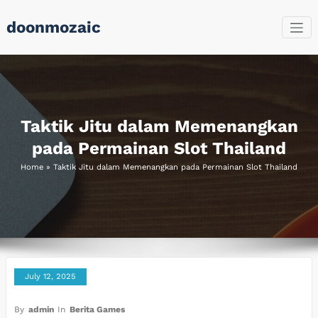
Skip
doonmozaic
to
content
Taktik Jitu dalam Memenangkan
pada Permainan Slot Thailand
Home
»
Taktik Jitu dalam Memenangkan pada Permainan Slot Thailand
July 12, 2025
By
admin
In
Berita Games